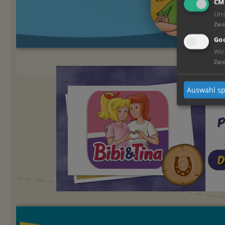
CM
Un
Zwe
Goo
Wir
Zwe
Auswahl sp
D