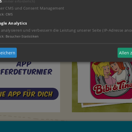
S
(immer erforderlich)
ser CMS und Consent Management
ck
:
CMS
gle Analytics
 analysieren und verbessern die Leistung unserer Seite (IP-Adresse ano
ck
:
Besucher-Statistiken
eichern
Allen
App
Pferdeturnier
ie App für Dich