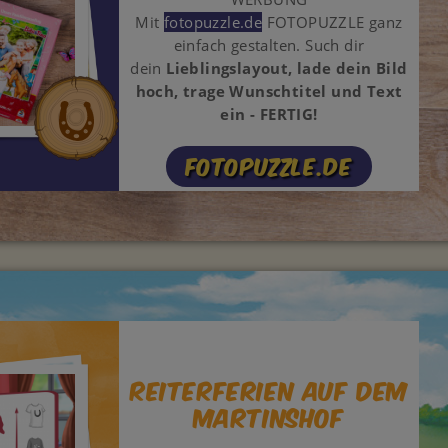
Mit
fotopuzzle.de
FOTOPUZZLE ganz
einfach gestalten. Such dir
dein
Lieblingslayout
, lade dein Bild
hoch, trage Wunschtitel und Text
ein - FERTIG!
fotopuzzle.de
Reiterferien auf dem
Martinshof