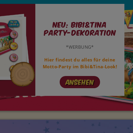
NEU: Bibi&Tina
Party-Dekoration
*WERBUNG*
Hier findest du alles für deine
Motto-Party im Bibi&Tina-Look!
Ansehen