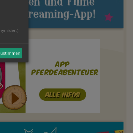
nymisiert).
 zustimmen
App
Pferdeabenteuer
Alle Infos