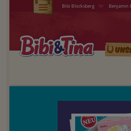
Direkt
Bibi Blocksberg
Benjamin 
zum
Elterninfo
Inhalt
Produkte
Hörspiele
Uns
Main
Audio (EN)
naviga
Shop