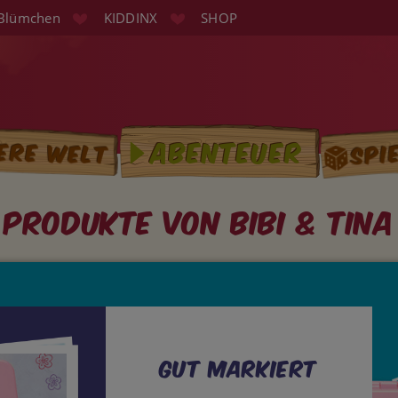
Blümchen
KIDDINX
SHOP
Spi
Abenteuer
ere Welt
tion
Produkte von Bibi & Tina
Gut Markiert