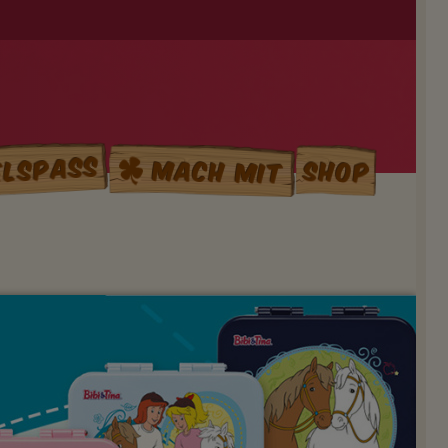
elspass
Mach mit
Shop