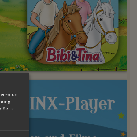
vieren um
mmung
 Seite