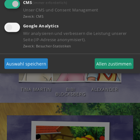
CMS
(immer erforderlich)
Unser CMS und Consent Management
Charaktere
Zweck
:
CMS
Google Analytics
Wir analysieren und verbessern die Leistung unserer
Seite (IP-Adresse anonymisiert).
Zweck
:
Besucher-Statistiken
Auswahl speichern
Allen zustimmen
RARZT
TINA MARTIN
BIBI
ALEXANDER
FRE
HHORN
BLOCKSBERG