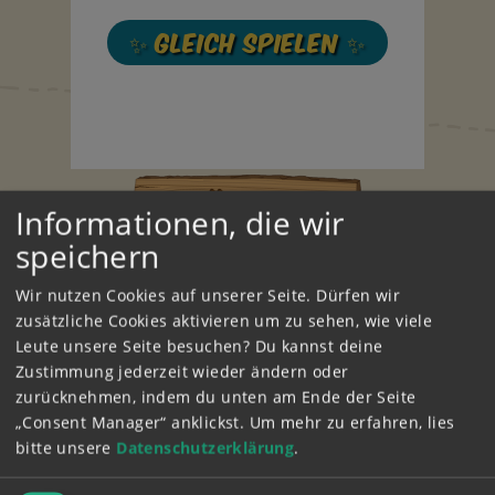
✨ Gleich Spielen ✨
Hörspiele
Informationen, die wir
speichern
Wir nutzen Cookies auf unserer Seite. Dürfen wir
zusätzliche Cookies aktivieren um zu sehen, wie viele
Leute unsere Seite besuchen? Du kannst deine
Zustimmung jederzeit wieder ändern oder
111
124
123
122
zurücknehmen, indem du unten am Ende der Seite
„Consent Manager“ anklickst.
Um mehr zu erfahren, lies
LDTIERE!
PFERDE, STRAND
SCHNITZELJAGD
HOLGER IN LOVE
STÜRM
UND MEER
BEI NACHT
WEIHNA
bitte unsere
Datenschutzerklärung
.