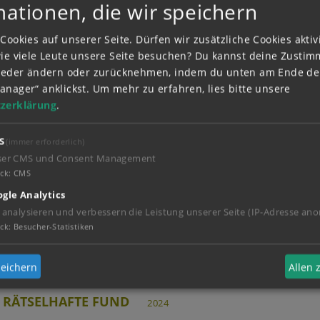
mationen, die wir speichern
Cookies auf unserer Seite. Dürfen wir zusätzliche Cookies akti
wie viele Leute unsere Seite besuchen? Du kannst deine Zusti
 UNBEKANNTE PFERD
2024
wieder ändern oder zurücknehmen, indem du unten am Ende der
anager“ anklickst.
Um mehr zu erfahren, lies bitte unsere
zerklärung
.
S
(immer erforderlich)
ser CMS und Consent Management
ck
:
CMS
RRASCHUNG AUF VIER PFOTEN
2024
gle Analytics
 analysieren und verbessern die Leistung unserer Seite (IP-Adresse ano
ck
:
Besucher-Statistiken
eichern
Allen
 RÄTSELHAFTE FUND
2024