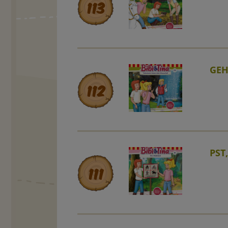
113
GEH
112
PST
111