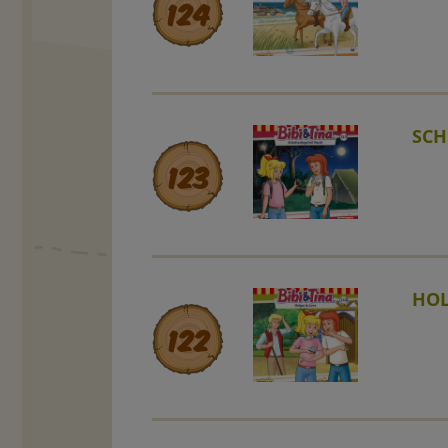
124
SCH
123
HOL
122