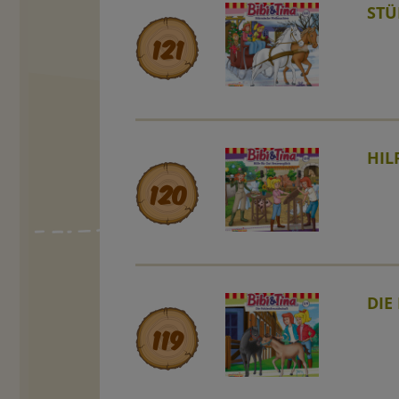
STÜ
121
HIL
120
DIE
119