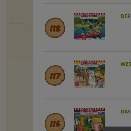
DER
118
WES
117
DAS
116