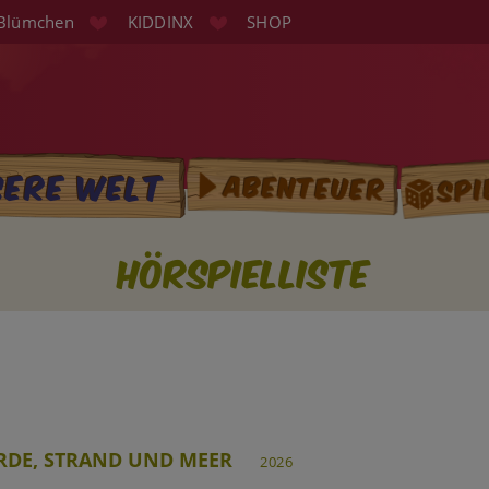
Blümchen
KIDDINX
SHOP
Spi
sere Welt
Abenteuer
tion
Hörspielliste
RDE, STRAND UND MEER
2026