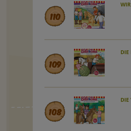
WIR
110
DIE
109
DIE
108