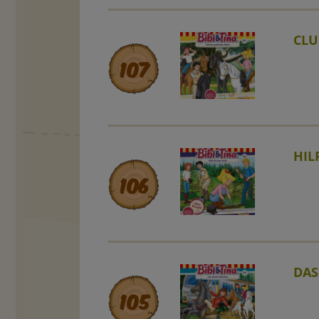
CLU
107
HIL
106
DAS
105