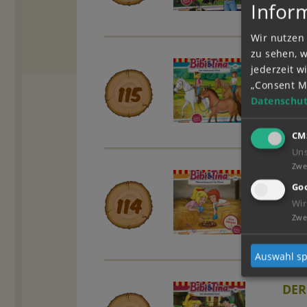
Infor
Wir nutzen 
zu sehen, 
DAS
jederzeit 
„Consent M
115
Datenschut
CM
Un
Zwe
ÜBE
Goo
114
Wir
Zwe
Auswahl sp
DER