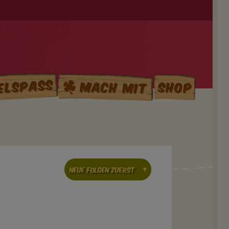
elspass
Mach mit
Shop