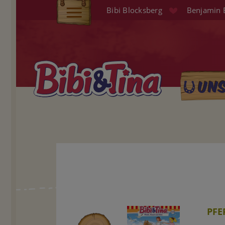
Direkt
Bibi Blocksberg
Benjamin 
zum
Elterninfo
Inhalt
Produkte
Hörspiele
Un
Main
Audio (EN)
naviga
Shop
PFE