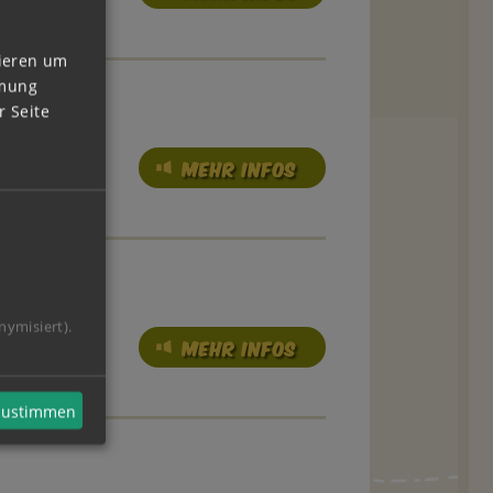
vieren um
mmung
 Seite
MEHR INFOS
nymisiert).
MEHR INFOS
 zustimmen