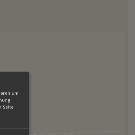
vieren um
mmung
 Seite