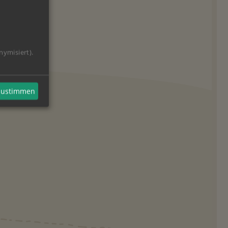
nymisiert).
 zustimmen