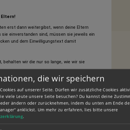
 Eltern!
ten erst dann weitergibst, wenn deine Eltern
sie einverstanden sind, müssen sie jeweils ein
cken und dem Einwilligungstext damit
 behalten wir die nur so lange, wie wir sie
mationen, die wir speichern
lung eines Gewinnspiels erfolgt ist,
abmelden möchtest oder
Cookies auf unserer Seite. Dürfen wir zusätzliche Cookies akti
 willst.
wie viele Leute unsere Seite besuchen? Du kannst deine Zusti
wieder ändern oder zurücknehmen, indem du unten am Ende der
k angegeben hast, werden dann gelöscht.
anager“ anklickst.
Um mehr zu erfahren, lies bitte unsere
zerklärung
.