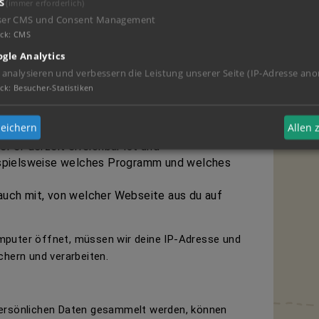
S
(immer erforderlich)
Informationen, die uns dein Computer schickt,
ser CMS und Consent Management
Informationen nennt man nicht-
persönliche
ck
:
CMS
gle Analytics
von deinem Computer bekommen wir, damit du die
 analysieren und verbessern die Leistung unserer Seite (IP-Adresse ano
erer Webseiten aufrufst, fragt dein Computer
ck
:
Besucher-Statistiken
mten Internetadresse, der URL. Gleichzeitig
 Informationen:
eichern
Allen
r er derzeit erreichbar ist und
ispielsweise welches Programm und welches
auch mit, von welcher Webseite aus du auf
mputer öffnet, müssen wir deine IP-Adresse und
chern und verarbeiten.
persönlichen Daten gesammelt werden, können