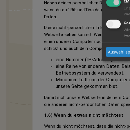
CM
Neben deinen persönlichen Daten gibt es 
Un
wenn du auf BibiundTina.de gehst. Diese 
Zwe
Daten.
Goo
Diese nicht-persönlichen Informationen 
Wir
Webseite sehen kannst. Wenn du eine uns
Zwe
einen unserer Computer nach einer bestim
schickt uns auch dein Computer folgende
Auswahl sp
eine Nummer (IP-Adresse), unter de
eine Reihe von anderen Daten. Be
Betriebssystem du verwendest.
Manchmal teilt uns der Computer 
unsere Seite gekommen bist.
Damit sich unsere Webseite in deinem Co
die anderen nicht-persönlichen Daten spei
1.6) Wenn du etwas nicht möchtest
Wenn du nicht möchtest, dass die nicht-