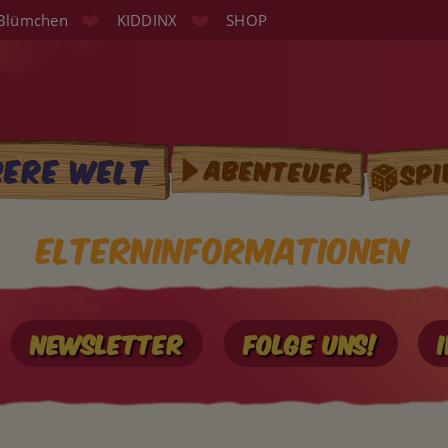
Blümchen
KIDDINX
SHOP
Spi
sere Welt
Abenteuer
tion
Elterninformationen
Newsletter
Folge uns!