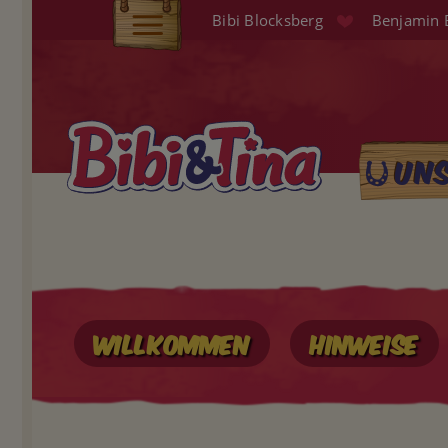
Direkt
Bibi Blocksberg
Benjamin 
zum
Elterninfo
Inhalt
Produkte
Hörspiele
Un
Main
Audio (EN)
naviga
Shop
Willkommen
Hinweise