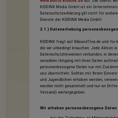
www.konto.kiddinx.
de
auf. Der Dienst w
KIDDINX Media GmbH ist ein Unternehmen
Datenschutzerklärung gilt nicht für ander
Dienste der KIDDINX Media GmbH.
2.1.) Datenerhebung personenbezogen
KIDDINX fragt auf
BibiundTina.de
und für 
die wir unbedingt brauchen. Jede Aktion i
Datenschutzhinweisen verbunden, in denen 
sensiblen Umgang mit ihren Daten aufme
personenbezogene Daten nur mit Zustimmu
uns übermitteln. Sollten mit Ihrem Einve
und Jugendlichen erhoben werden, verwende
werden nicht gesammelt und nur an Dritte
Versand) weitergegeben.
Wir erheben personenbezogene Daten I