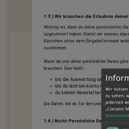
1.3.) Wir brauchen die Erlaubnis deiner
Wichtig ist, dass du deine persönlichen Da
zugestimmt haben. Damit wir wissen, dass 
Kästchen unter dem Eingabeformular ankli
zustimmen.
Wenn du uns deine persönliche Daten gibst,
brauchen. Das heißt
Infor
bis die Auswertung und Preisvertei
bis du dich bei konto.kiddinx.de 
Wir nutzen 
du keinen Newsletter mehr erhalten
zu sehen, 
jederzeit 
Die Daten, die du für den jeweiligen Zwec
„Consent M
Datenschut
1.4.) Nicht-Persönliche Daten