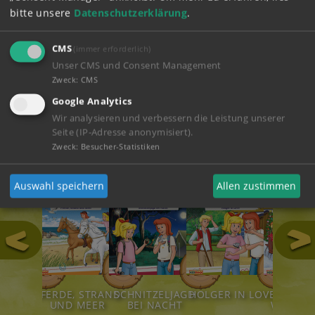
leichtsinnig in Gefahr…
bitte unsere
Datenschutzerklärung
.
ABSPIELEN
CMS
(immer erforderlich)
Unser CMS und Consent Management
Zweck
:
CMS
ZUM SHOP
Google Analytics
Wir analysieren und verbessern die Leistung unserer
Seite (IP-Adresse anonymisiert).
Hörspiele
Zweck
:
Besucher-Statistiken
Auswahl speichern
Allen zustimmen
111
124
123
122
LDTIERE!
PFERDE, STRAND
SCHNITZELJAGD
HOLGER IN LOVE
STÜRM
UND MEER
BEI NACHT
WEIHNA