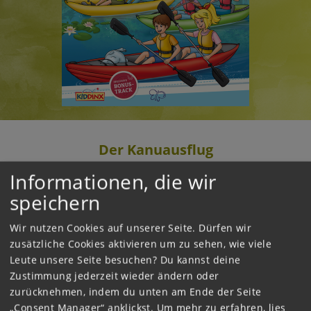
Der Kanuausflug
Informationen, die wir
2025
speichern
Aufgrund der großen Sommerhitze muss der
Reitunterricht auf dem Martinshof ausfallen, da
Wir nutzen Cookies auf unserer Seite. Dürfen wir
es für die Pferde zu heiß wird. Bibi und Tina
zusätzliche Cookies aktivieren um zu sehen, wie viele
kommen auf die Idee, mit den Ferienkindern
Leute unsere Seite besuchen? Du kannst deine
stattdessen einen Kanuausflug zu
Zustimmung jederzeit wieder ändern oder
unternehmen. Unterwegs kommt es jedoch
zurücknehmen, indem du unten am Ende der Seite
zum Streit, und zwei Jungs bringen sich
„Consent Manager“ anklickst.
Um mehr zu erfahren, lies