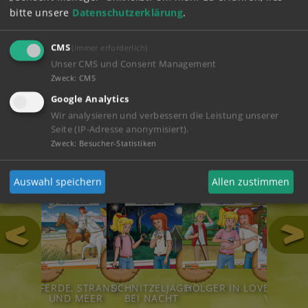
ganz in der Nähe!
bitte unsere
Datenschutzerklärung
.
ABSPIELEN
CMS
(immer erforderlich)
Unser CMS und Consent Management
Zweck
:
CMS
ZUM SHOP
Google Analytics
Wir analysieren und verbessern die Leistung unserer
Seite (IP-Adresse anonymisiert).
Hörspiele
Zweck
:
Besucher-Statistiken
Auswahl speichern
Allen zustimmen
111
124
123
122
LDTIERE!
PFERDE, STRAND
SCHNITZELJAGD
HOLGER IN LOVE
STÜRM
UND MEER
BEI NACHT
WEIHNA