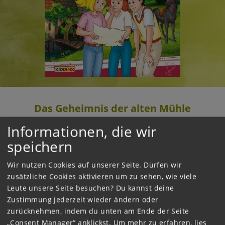
Das Geheimnis der alten Mühle
Informationen, die wir
2017
speichern
Bibi, Tina und Alexander trainieren heimlich
mit ihren Pferden an der Alten Mühle, denn sie
Wir nutzen Cookies auf unserer Seite. Dürfen wir
wollen in einer Show auf der Rotenbrunner
zusätzliche Cookies aktivieren um zu sehen, wie viele
Pferdemesse auftreten und damit alle
Leute unsere Seite besuchen? Du kannst deine
überraschen. Während einer Pause finden sie
Zustimmung jederzeit wieder ändern oder
im Innern der Mühle ein altes Pergament.
zurücknehmen, indem du unten am Ende der Seite
Unfassbar: Dort steht etwas über eine Goldader
„Consent Manager“ anklickst.
Um mehr zu erfahren, lies