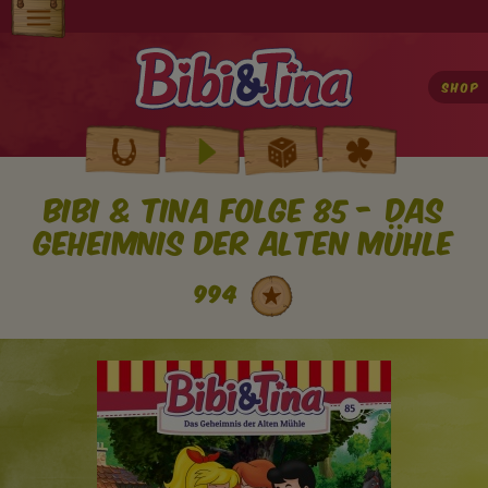
Direkt
zum
Elterninfo
Inhalt
Shop
Produkte
Main
Hörspiele
Spielspass
navigation
Bibi & Tina Folge 85 - Das
Audio (EN)
Geheimnis der alten Mühle
Shop
994