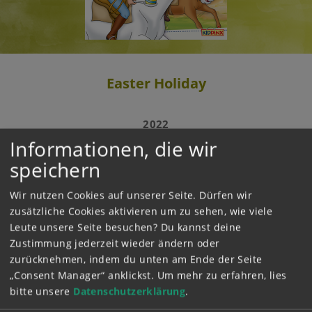
Easter Holiday
2022
Bibi and Tina are looking forward to the Easter
Informationen, die wir
holidays: There is an Easter bonfire, a big horse
speichern
show - and four cute little lambs are jumping
around on the Mill Farm pasture. But when
Wir nutzen Cookies auf unserer Seite. Dürfen wir
they want to show the lambs to a holiday guest,
zusätzliche Cookies aktivieren um zu sehen, wie viele
they are no longer there. The Mill Farm farmer
Leute unsere Seite besuchen? Du kannst deine
wants to sell them as Easter roasts! Bibi and
Zustimmung jederzeit wieder ändern oder
Tina must prevent that!
zurücknehmen, indem du unten am Ende der Seite
„Consent Manager“ anklickst.
Um mehr zu erfahren, lies
ABSPIELEN
bitte unsere
Datenschutzerklärung
.