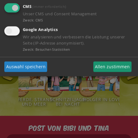
CMS
ZUM SHOP
(immer erforderlich)
Unser CMS und Consent Management
Zweck
:
CMS
Google Analytics
Hörspiele
Wir analysieren und verbessern die Leistung unserer
Seite (IP-Adresse anonymisiert).
Zweck
:
Besucher-Statistiken
Auswahl speichern
Allen zustimmen
111
124
123
122
LDTIERE!
PFERDE, STRAND
SCHNITZELJAGD
HOLGER IN LOVE
STÜRM
UND MEER
BEI NACHT
WEIHNA
Post von Bibi und Tina
Ihre