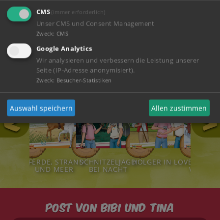
CMS
(immer erforderlich)
ZUM SHOP
Unser CMS und Consent Management
Zweck
:
CMS
Google Analytics
Hörspiele
Wir analysieren und verbessern die Leistung unserer
Seite (IP-Adresse anonymisiert).
Zweck
:
Besucher-Statistiken
Auswahl speichern
Allen zustimmen
111
124
123
122
LDTIERE!
PFERDE, STRAND
SCHNITZELJAGD
HOLGER IN LOVE
STÜRM
UND MEER
BEI NACHT
WEIHNA
Post von Bibi und Tina
Ihre