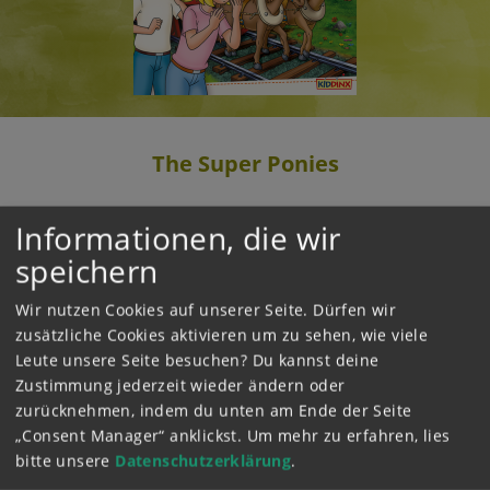
The Super Ponies
2022
Informationen, die wir
What's the matter with Max and Moritz? The
speichern
two carriage ponies easily overtake Bibi and
Tina on their horses while racing. Then they
Wir nutzen Cookies auf unserer Seite. Dürfen wir
effortlessly pull a broken train into the station!
zusätzliche Cookies aktivieren um zu sehen, wie viele
Bibi assures everyone that she did not use her
Leute unsere Seite besuchen? Du kannst deine
magic on the pony twins. But where did their
Zustimmung jederzeit wieder ändern oder
superpowers come from so suddenly?
zurücknehmen, indem du unten am Ende der Seite
„Consent Manager“ anklickst.
Um mehr zu erfahren, lies
bitte unsere
Datenschutzerklärung
.
ABSPIELEN