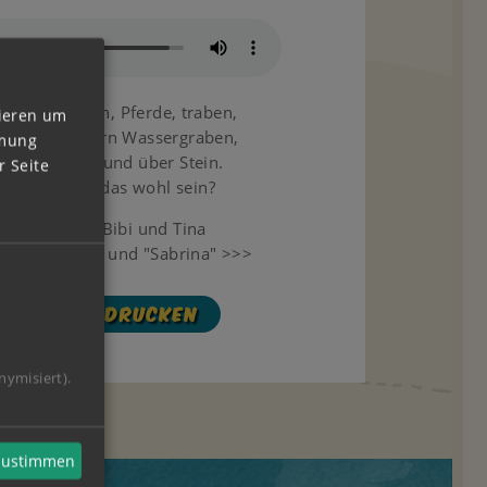
Hufe klappern, Pferde, traben,
vieren um
springen übern Wassergraben,
mmung
Über Stock und über Stein.
 Seite
Wer kann das wohl sein?
Das sind Bibi und Tina
uf "Amadeus" und "Sabrina" >>>
Jetzt drucken
nymisiert).
 zustimmen