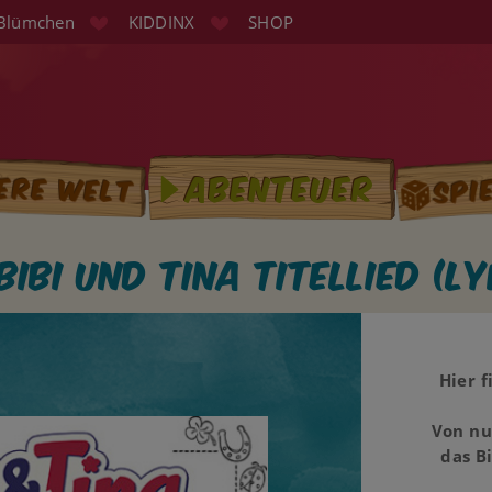
Blümchen
KIDDINX
SHOP
Spi
Abenteuer
ere Welt
tion
Bibi und Tina Titellied (Ly
Hier 
Von nu
das B