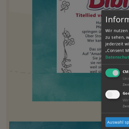
Infor
Wir nutzen 
zu sehen, 
jederzeit 
„Consent M
Datenschut
CM
Un
Zwe
Goo
Wir
Zwe
Auswahl sp