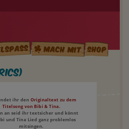
elspass
Mach mit
Shop
rics)
findet ihr den
Originaltext zu dem
Titelsong von Bibi & Tina.
n an seid ihr textsicher und könnt
ibi und Tina Lied ganz problemlos
mitsingen.