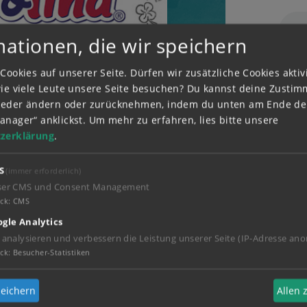
mationen, die wir speichern
Cookies auf unserer Seite. Dürfen wir zusätzliche Cookies akti
wie viele Leute unsere Seite besuchen? Du kannst deine Zusti
wieder ändern oder zurücknehmen, indem du unten am Ende der
anager“ anklickst.
Um mehr zu erfahren, lies bitte unsere
zerklärung
.
A
S
(immer erforderlich)
ser CMS und Consent Management
ck
:
CMS
gle Analytics
 analysieren und verbessern die Leistung unserer Seite (IP-Adresse ano
ck
:
Besucher-Statistiken
Bastelideen
eichern
Allen