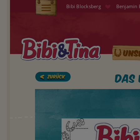
Direkt
Bibi Blocksberg
Benjamin 
zum
Elterninfo
Inhalt
Produkte
Hörspiele
Uns
Main
Audio (EN)
naviga
Shop
Das 