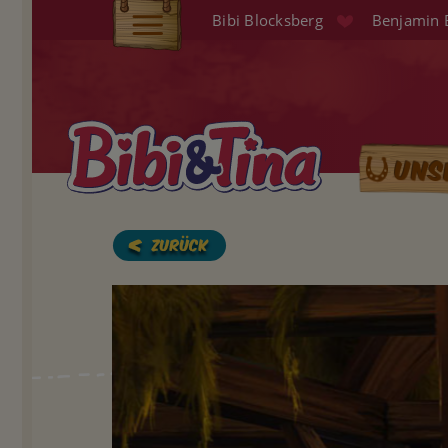
Direkt
Bibi Blocksberg
Benjamin 
zum
Elterninfo
Inhalt
Produkte
Hörspiele
Uns
Main
Audio (EN)
naviga
Shop