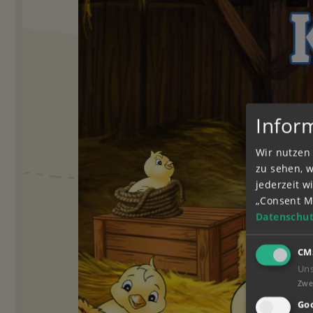
Infor
Wir nutzen 
zu sehen, 
jederzeit 
„Consent M
Datenschut
CM
Un
Zwe
Goo