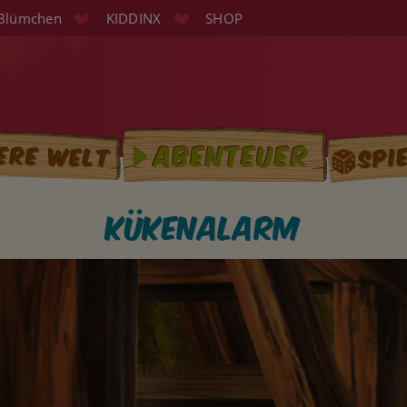
Blümchen
KIDDINX
SHOP
Spi
Abenteuer
ere Welt
tion
Kükenalarm