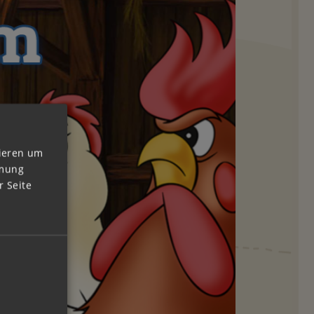
vieren um
mmung
 Seite