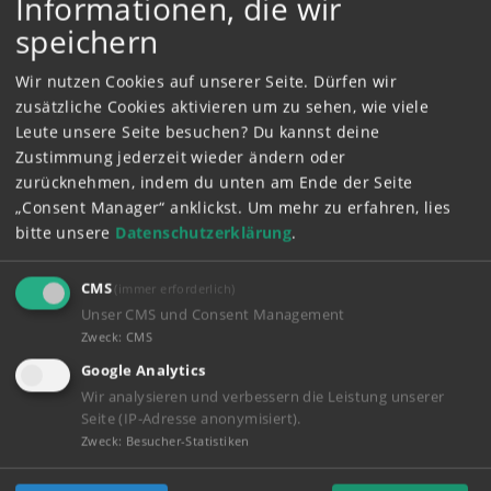
Informationen, die wir
speichern
Wir nutzen Cookies auf unserer Seite. Dürfen wir
zusätzliche Cookies aktivieren um zu sehen, wie viele
Spiele
Leute unsere Seite besuchen? Du kannst deine
Zustimmung jederzeit wieder ändern oder
zurücknehmen, indem du unten am Ende der Seite
„Consent Manager“ anklickst.
Um mehr zu erfahren, lies
bitte unsere
Datenschutzerklärung
.
CMS
(immer erforderlich)
Unser CMS und Consent Management
Zweck
:
CMS
Google Analytics
CHAOS IM WALD
Wir analysieren und verbessern die Leistung unserer
Seite (IP-Adresse anonymisiert).
Zweck
:
Besucher-Statistiken