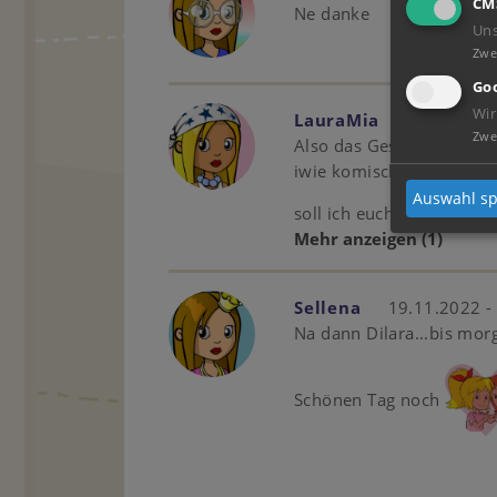
CM
Ne danke
Un
Zwe
Goo
Wir
LauraMia
25.11.2022
Zwe
Also das Gespräch besteht
iwie komisch
Auswahl sp
soll ich euch Tipps zur 
Mehr anzeigen
(1)
Sellena
19.11.2022 -
Na dann Dilara...bis mor
Schönen Tag noch