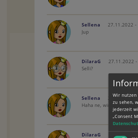
Sellena
27.11.2022 -
Jup
DilaraG
27.11.2022 -
Selli?
Infor
Wir nutzen 
Sellena
26.11.2022 -
zu sehen, 
Haha ne, wir kommen gu
jederzeit 
„Consent M
Datenschut
DilaraG
26.11.2022 -