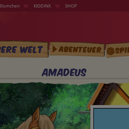
Blümchen
KIDDINX
SHOP
Spi
sere Welt
Abenteuer
tion
Amadeus