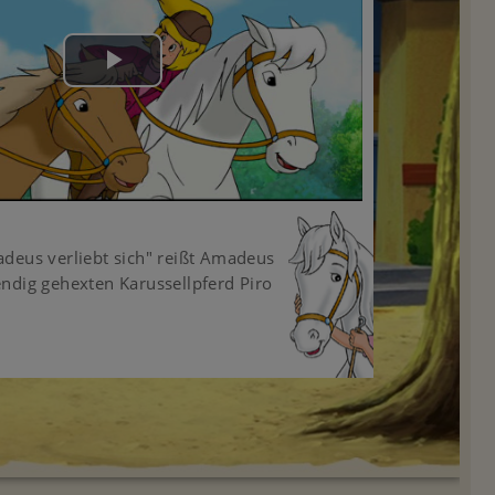
Play
Video
deus verliebt sich" reißt Amadeus
ndig gehexten Karussellpferd Piro