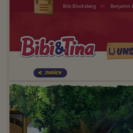
Direkt
Bibi Blocksberg
Benjamin 
zum
Elterninfo
Inhalt
Produkte
Hörspiele
Un
Main
Audio (EN)
naviga
Shop