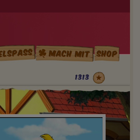
elspass
Mach mit
Shop
1313