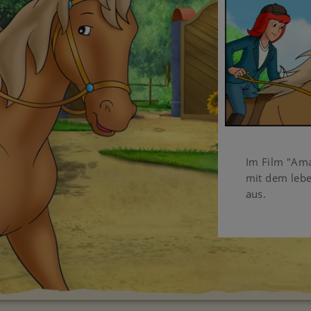
Im Film "Ama
mit dem lebe
aus.