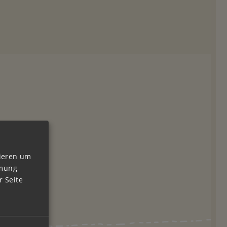
vieren um
mmung
 Seite