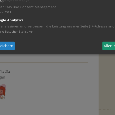
S
(immer erforderlich)
ser CMS und Consent Management
ck
:
CMS
gle Analytics
 analysieren und verbessern die Leistung unserer Seite (IP-Adresse ano
 - 11:38
ck
:
Besucher-Statistiken
 ja nur aus „hallo? Bist du noch da?“ find ich
eichern
Allen
Unterhaltung geben?
 13:02
gen