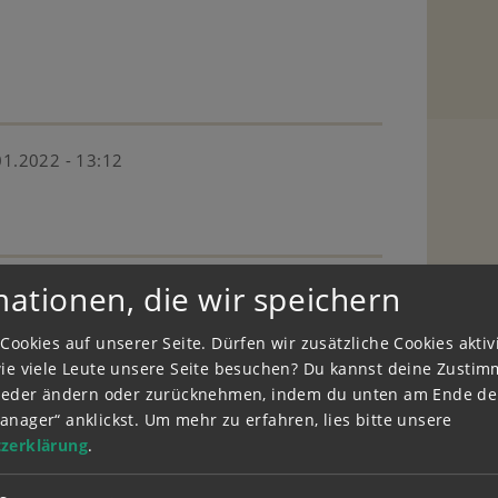
01.2022 - 13:12
mationen, die wir speichern
2022 - 13:10
Cookies auf unserer Seite. Dürfen wir zusätzliche Cookies akti
wie viele Leute unsere Seite besuchen? Du kannst deine Zusti
wieder ändern oder zurücknehmen, indem du unten am Ende der
anager“ anklickst.
Um mehr zu erfahren, lies bitte unsere
01.2022 - 13:09
zerklärung
.