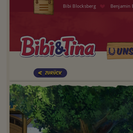
Direkt
Bibi Blocksberg
Benjamin 
zum
Elterninfo
Inhalt
Produkte
Hörspiele
Un
Main
Audio (EN)
naviga
Shop