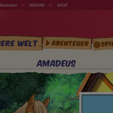
Blümchen
KIDDINX
SHOP
Spi
sere Welt
Abenteuer
tion
Amadeus