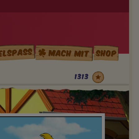
elspass
Mach mit
Shop
1313