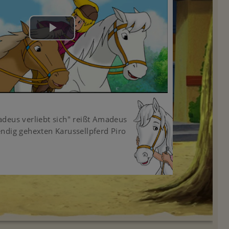
Play
Video
deus verliebt sich" reißt Amadeus
ndig gehexten Karussellpferd Piro