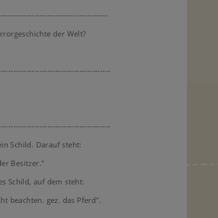
------------------------------------------
orrorgeschichte der Welt?
-------------------------------------------
-------------------------------------------
n Schild. Darauf steht:
der Besitzer."
s Schild, auf dem steht:
cht beachten. gez. das Pferd".