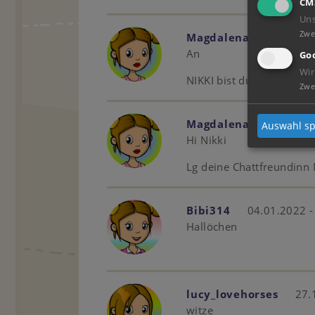
CM
Un
Zwe
Magdalena3456
07.
An
Goo
Wir
NIKKI bist du da?
Zwe
Magdalena3456
06.
Auswahl sp
Hi Nikki
Lg deine Chattfreundinn
Bibi314
04.01.2022 -
Hallöchen
lucy_lovehorses
27.
witze