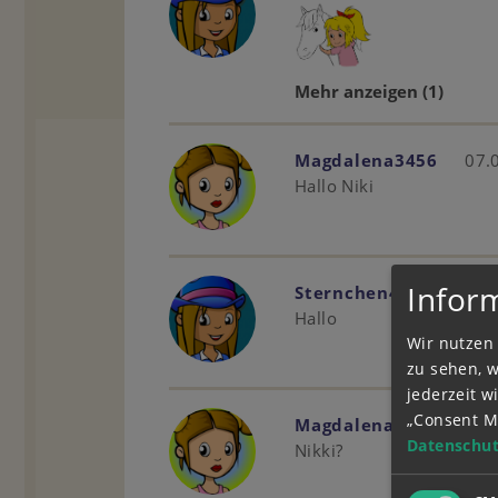
Mehr anzeigen
(1)
Magdalena3456
07.
Hallo Niki
Infor
Sternchen45
07.01.
Hallo
Wir nutzen 
zu sehen, 
jederzeit 
„Consent M
Magdalena3456
07.
Datenschut
Nikki?