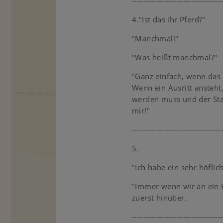
---------------------------------
4."Ist das ihr Pferd?"
"Manchmal!"
"Was heißt manchmal?"
"Ganz einfach, wenn das P
Wenn ein Ausritt ansteht
werden muss und der Stal
mir!"
---------------------------------
5.
"Ich habe ein sehr höflich
"Immer wenn wir an ein 
zuerst hinüber.
---------------------------------