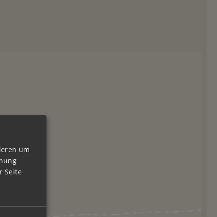
vieren um
mmung
 Seite