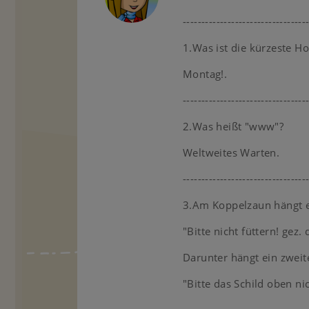
---------------------------------
1.Was ist die kürzeste H
Montag!.
---------------------------------
2.Was heißt "www"?
Weltweites Warten.
---------------------------------
3.Am Koppelzaun hängt ei
"Bitte nicht füttern! gez. 
Darunter hängt ein zweite
"Bitte das Schild oben ni