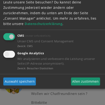
An wirhier undFreddie13 seit ihr da?
Leute unsere Seite besuchen? Du kannst deine
Zustimmung jederzeit wieder ändern oder
zurücknehmen, indem du unten am Ende der Seite
„Consent Manager“ anklickst.
Um mehr zu erfahren, lies
Mehr anzeigen
(1)
bitte unsere
Datenschutzerklärung
.
CMS
(immer erforderlich)
maleamaria
05.05.2024 - 18:19
Unser CMS und Consent Management
Hallo möchte jemand meine chat
Zweck
:
CMS
freundin sein?
Google Analytics
Wir analysieren und verbessern die Leistung unserer
Seite (IP-Adresse anonymisiert).
Mehr anzeigen
(8)
Zweck
:
Besucher-Statistiken
Zitronenfalter
01.04.2024 - 14:24
Auswahl speichern
Allen zustimmen
An Fintschi
Wollen wir Chatfreundinen sein ?
Bittebitte