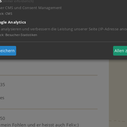
S
(immer erforderlich)
ser CMS und Consent Management
ck
:
CMS
- 14:06
gle Analytics
 analysieren und verbessern die Leistung unserer Seite (IP-Adresse ano
ck
:
Besucher-Statistiken
:36
eichern
Allen
:35
ues
:50
e mein Fohlen und er heisst auch Felix:)