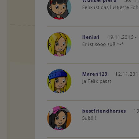
Felix ist das lustigste Fo
Ilenia1
19.11.2016 - 
Er ist sooo süß *-*
Maren123
12.11.201
Ja Felix passt
bestfriendhorses
10
Süß!!!!