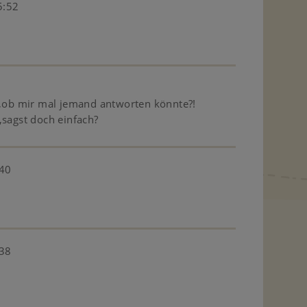
5:52
n,ob mir mal jemand antworten könnte?!
,sagst doch einfach?
:40
:38