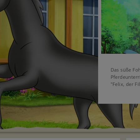
Das süße Fo
Pferdeunterr
"Felix, der Fi