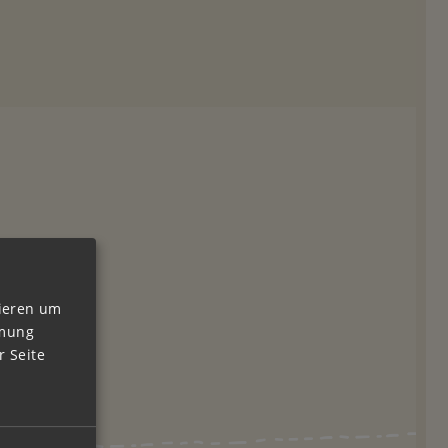
vieren um
mmung
 Seite