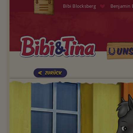
Direkt
Bibi Blocksberg
Benjamin 
zum
Elterninfo
Inhalt
Produkte
Hörspiele
Un
Main
Audio (EN)
naviga
Shop