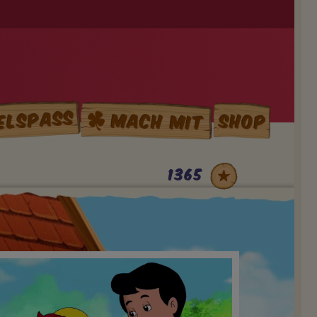
elspass
Mach mit
Shop
1365