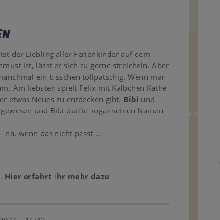
en
ist der Liebling aller Ferienkinder auf dem
must ist, lässt er sich zu gerne streicheln. Aber
 manchmal ein bisschen tollpatschig. Wenn man
um. Am liebsten spielt Felix mit Kälbchen Käthe
mer etwas Neues zu entdecken gibt.
Bibi
und
i gewesen und Bibi durfte sogar seinen Namen
 – na, wenn das nicht passt …
n.
Hier erfahrt ihr mehr dazu
.
2016 - 15:43