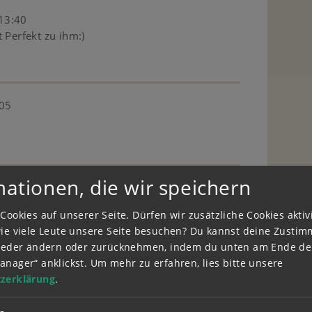
13:40
 Perfekt zu ihm:)
:05
mationen, die wir speichern
y
04.11.2016 - 19:00
Cookies auf unserer Seite. Dürfen wir zusätzliche Cookies akti
wie viele Leute unsere Seite besuchen? Du kannst deine Zusti
wieder ändern oder zurücknehmen, indem du unten am Ende der
anager“ anklickst.
Um mehr zu erfahren, lies bitte unsere
 18:26
zerklärung
.