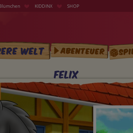
Blümchen
KIDDINX
SHOP
Spi
sere Welt
Abenteuer
tion
Felix