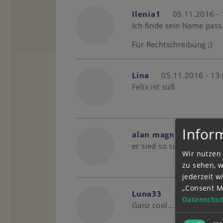
Ilenia1
05.11.2016 - 
Ich finde sein Name passt
Für Rechtschreibung ;)
Lina
05.11.2016 - 13
Felix ist süß
Infor
alan magnus mosesse
er sied so sues aus
Wir nutzen 
zu sehen, 
jederzeit 
„Consent M
Luna33
16.10.2016 -
Datenschut
Ganz cool....