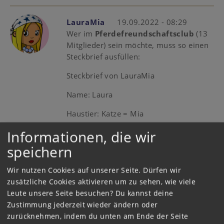
LauraMia
19.09.2022 - 08:29
Wer im
Pferdefreundschaftsclub
(13
Mitglieder) sein möchte, muss so einen
Steckbrief ausfüllen:
Steckbrief von LauraMia
Name: Laura
Haustier: Katze = Mia
Lieblingstier: Katze, Hühner,
Informationen, die wir
Schildkröten
speichern
Hobby: Freunde treffen
Wir nutzen Cookies auf unserer Seite. Dürfen wir
zusätzliche Cookies aktivieren um zu sehen, wie viele
Alter: 10 + 1
Leute unsere Seite besuchen? Du kannst deine
Lieblingscharakter: Karla Kolumna
Zustimmung jederzeit wieder ändern oder
zurücknehmen, indem du unten am Ende der Seite
Freunde: 17 (auch DilaraG, FinnL,