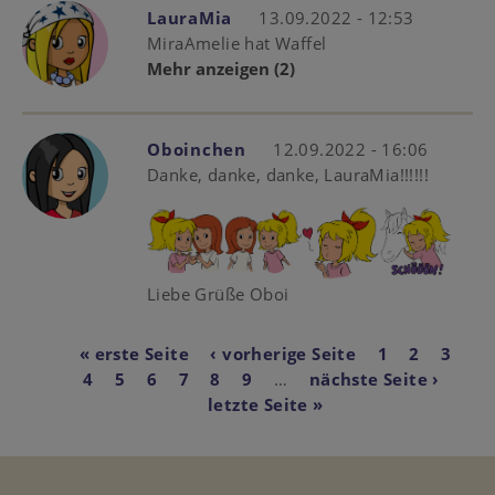
LauraMia
13.09.2022 - 12:53
MiraAmelie hat Waffel
Mehr anzeigen
(2)
Oboinchen
12.09.2022 - 16:06
Danke, danke, danke, LauraMia!!!!!!
Liebe Grüße Oboi
Seitennummerierun
First
« erste Seite
Vorherige
‹ vorherige Seite
Page
1
Page
2
Aktue
3
Pa
page
4
Page
5
Page
6
Page
7
Page
8
Seite
Page
9
…
Nächste
nächste Seite ›
Seite
Last
letzte Seite »
Seite
pag