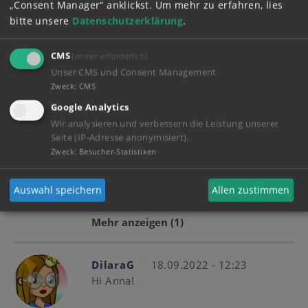
„Consent Manager“ anklickst.
Um mehr zu erfahren, lies
Roseforever, Marie, Bubblez (Lezi),
bitte unsere
Datenschutzerklärung
.
MariaMalerin, MiraAmelie, Milli2018
und AppleCat)
CMS
(immer erforderlich)
Unser CMS und Consent Management
Lieblingsemoji
Zweck
:
CMS
Google Analytics
Mehr anzeigen
(4)
Wir analysieren und verbessern die Leistung unserer
Seite (IP-Adresse anonymisiert).
Zweck
:
Besucher-Statistiken
LauraMia
19.09.2022 - 08:07
Hey AnMaRo, deine Ostwinds Weide ist
echt cool! Du hast tolle Pferde. Bist du
Auswahl speichern
Allen zustimmen
eine Zirkusdirekteurin?
Mehr anzeigen
(1)
DilaraG
18.09.2022 - 12:23
Hi Anna!