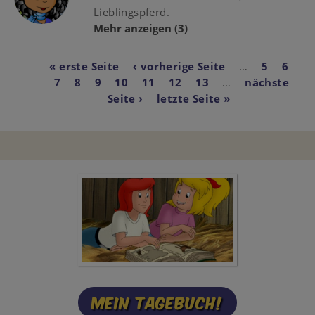
Lieblingspferd.
Mehr anzeigen
(3)
Seitennummerierun
First
« erste Seite
Vorherige
‹ vorherige Seite
…
Page
5
Page
6
Pa
page
7
Page
8
Aktuelle
9
Page
10
Seite
Page
11
Page
12
Page
13
…
Nächste
nächste
Seite
Seite ›
Last
letzte Seite »
Seite
page
Mein Tagebuch!