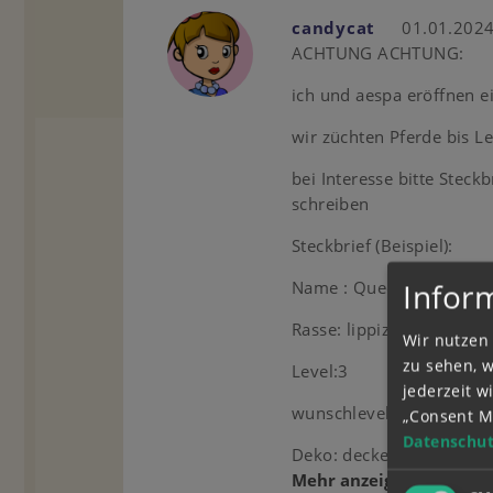
candycat
01.01.2024
ACHTUNG ACHTUNG:
ich und aespa eröffnen e
wir züchten Pferde bis L
bei Interesse bitte Stec
schreiben
Steckbrief (Beispiel):
Infor
Name : Queen
Rasse: lippizaner
Wir nutzen 
zu sehen, 
Level:3
jederzeit 
wunschlevel: 15
„Consent M
Datenschut
Deko: decke
Mehr anzeigen
(1)