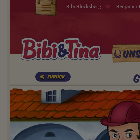
Direkt
Bibi Blocksberg
Benjamin 
zum
Elterninfo
Inhalt
Produkte
Hörspiele
Un
Main
Audio (EN)
naviga
Shop
G