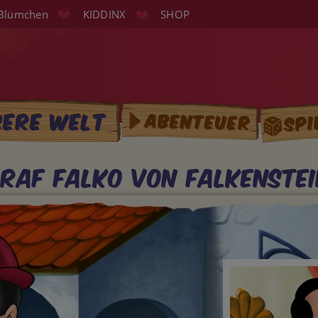
Blümchen
KIDDINX
SHOP
Spi
sere Welt
Abenteuer
tion
raf Falko von Falkenste