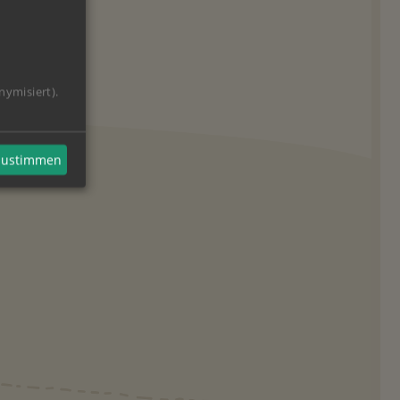
nymisiert).
 zustimmen