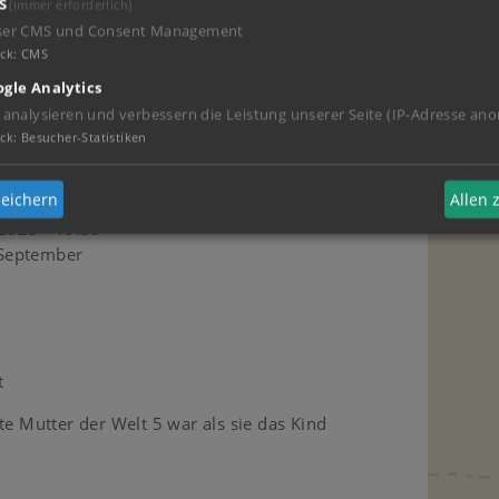
S
(immer erforderlich)
ser CMS und Consent Management
ck
:
CMS
 - 20:15
eler von graf falko aus bibi und tina einfach
gle Analytics
 analysieren und verbessern die Leistung unserer Seite (IP-Adresse ano
in ein bisschen verliebt in den
ck
:
Besucher-Statistiken
eichern
Allen
2023 - 19:30
eptember
t
te Mutter der Welt 5 war als sie das Kind