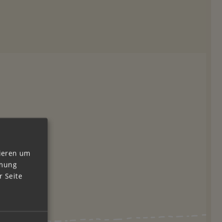
vieren um
mmung
 Seite