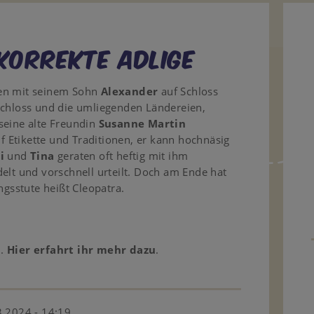
 korrekte Adlige
men mit seinem Sohn
Alexander
auf Schloss
Schloss und die umliegenden Ländereien,
seine alte Freundin
Susanne Martin
uf Etikette und Traditionen, er kann hochnäsig
i
und
Tina
geraten oft heftig mit ihm
elt und vorschnell urteilt. Doch am Ende hat
ngsstute heißt Cleopatra.
n.
Hier erfahrt ihr mehr dazu
.
.2024 - 14:19