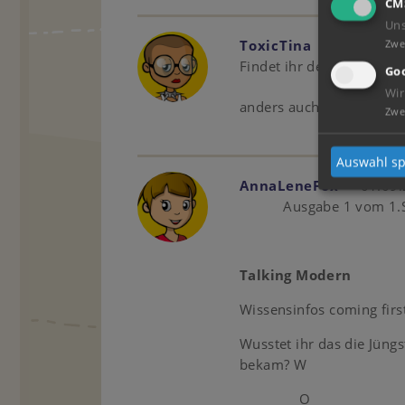
CM
Un
Zwe
ToxicTina
22.09.2023
Findet ihr den schauschpi
Goo
Wir
anders auch so toll? Ich b
Zwe
Auswahl sp
AnnaLeneFox
01.09.
Ausgabe 1 vom 1.S
Talking
Modern
Wissensinfos coming firs
Wusstet ihr das die Jüngs
bekam? W
O