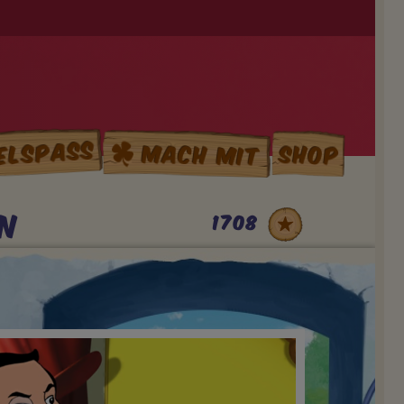
elspass
Mach mit
Shop
in
1708