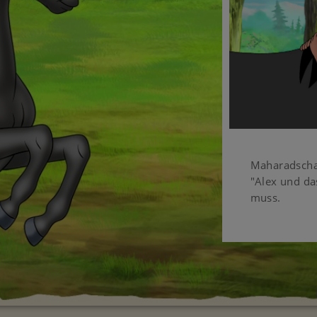
Maharadscha 
"Alex und da
muss.