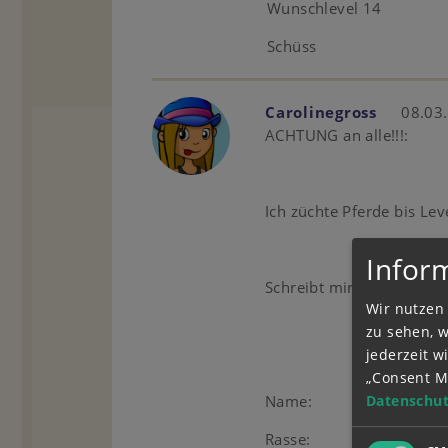
Wunschlevel 14
Schüss
Carolinegross
08.03.
ACHTUNG an alle!!!:
Ich züchte Pferde bis Lev
Infor
Schreibt mir einfach:
Wir nutzen 
zu sehen, 
jederzeit 
„Consent M
Name:
Datenschut
Rasse: