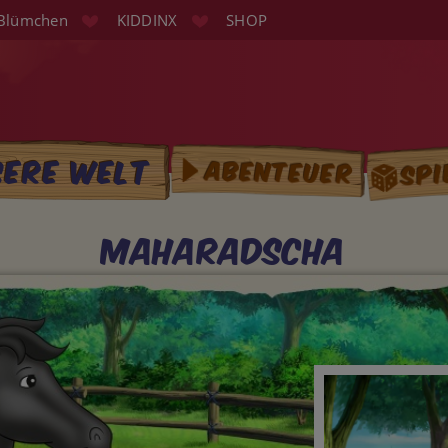
Blümchen
KIDDINX
SHOP
Spi
sere Welt
Abenteuer
tion
Maharadscha