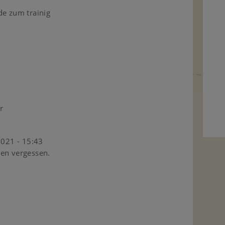
de zum trainig
r
2021 - 15:43
len vergessen.