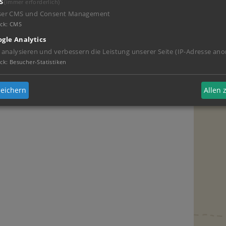
S
(immer erforderlich)
ser CMS und Consent Management
ck
:
CMS
gle Analytics
 analysieren und verbessern die Leistung unserer Seite (IP-Adresse ano
ck
:
Besucher-Statistiken
eichern
Allen