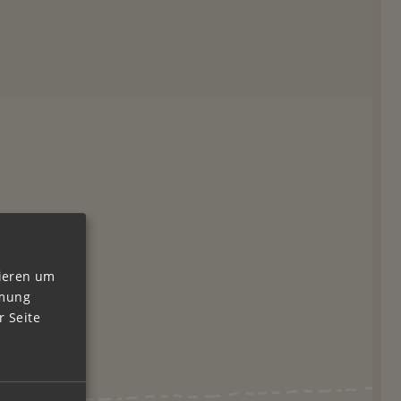
vieren um
mmung
 Seite