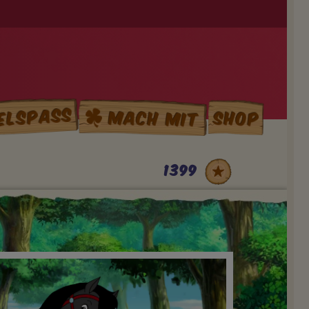
elspass
Mach mit
Shop
1399