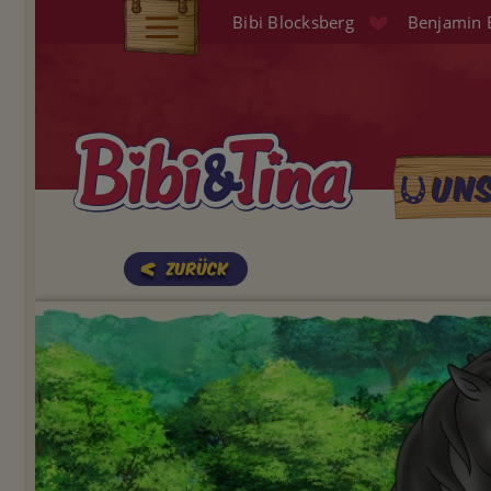
Direkt
Bibi Blocksberg
Benjamin 
zum
Elterninfo
Inhalt
Produkte
Hörspiele
Un
Main
Audio (EN)
naviga
Shop