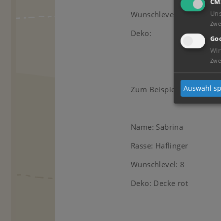
CM
Wunschlevel:
Un
Zwe
Deko:
Goo
Wir
Zwe
Auswahl sp
Zum Beispiel:
Name: Sabrina
Rasse: Haflinger
Wunschlevel: 8
Deko: Decke rot