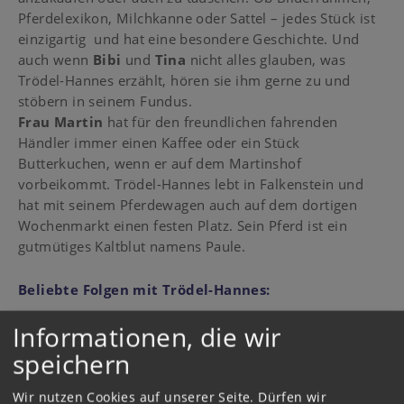
Pferdelexikon, Milchkanne oder Sattel – jedes Stück ist
einzigartig und hat eine besondere Geschichte. Und
auch wenn
Bibi
und
Tina
nicht alles glauben, was
Trödel-Hannes erzählt, hören sie ihm gerne zu und
stöbern in seinem Fundus.
Frau Martin
hat für den freundlichen fahrenden
Händler immer einen Kaffee oder ein Stück
Butterkuchen, wenn er auf dem Martinshof
vorbeikommt. Trödel-Hannes lebt in Falkenstein und
hat mit seinem Pferdewagen auch auf dem dortigen
Wochenmarkt einen festen Platz. Sein Pferd ist ein
gutmütiges Kaltblut namens Paule.
Beliebte Folgen mit Trödel-Hannes:
Informationen, die wir
Folge 9: Der fliegende Sattel
Folge 12: Der Liebesbrief
speichern
Folge 29: Das sprechende Pferd
Folge 55: Der verschwundene Pokal
Wir nutzen Cookies auf unserer Seite. Dürfen wir