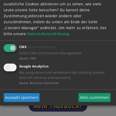
Folge 57: Das große Teamspringen
zusätzliche Cookies aktivieren um zu sehen, wie viele
Folge 63: Die Waschbären sind los
Leute unsere Seite besuchen? Du kannst deine
Zustimmung jederzeit wieder ändern oder
Was hältst du von Trödelhannes? Wie findest du
zurücknehmen, indem du unten am Ende der Seite
seinen Beruf?
„Consent Manager“ anklickst.
Um mehr zu erfahren, lies
bitte unsere
Datenschutzerklärung
.
CMS
(immer erforderlich)
Unser CMS und Consent Management
Zweck
:
CMS
Google Analytics
Wir analysieren und verbessern die Leistung unserer
Seite (IP-Adresse anonymisiert).
Zweck
:
Besucher-Statistiken
Auswahl speichern
Allen zustimmen
Mein Tagebuch!