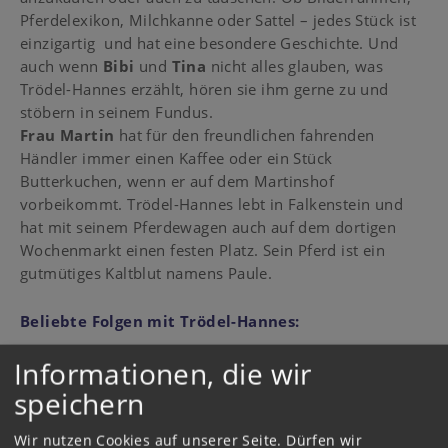
Pferdelexikon, Milchkanne oder Sattel – jedes Stück ist
einzigartig und hat eine besondere Geschichte. Und
auch wenn
Bibi
und
Tina
nicht alles glauben, was
Trödel-Hannes erzählt, hören sie ihm gerne zu und
stöbern in seinem Fundus.
Frau Martin
hat für den freundlichen fahrenden
Händler immer einen Kaffee oder ein Stück
Butterkuchen, wenn er auf dem Martinshof
vorbeikommt. Trödel-Hannes lebt in Falkenstein und
hat mit seinem Pferdewagen auch auf dem dortigen
Wochenmarkt einen festen Platz. Sein Pferd ist ein
gutmütiges Kaltblut namens Paule.
Beliebte Folgen mit Trödel-Hannes:
Informationen, die wir
Folge 9: Der fliegende Sattel
Folge 12: Der Liebesbrief
speichern
Folge 29: Das sprechende Pferd
Folge 55: Der verschwundene Pokal
Wir nutzen Cookies auf unserer Seite. Dürfen wir