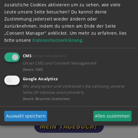
Folge 57: Das große Teamspringen
zusätzliche Cookies aktivieren um zu sehen, wie viele
Folge 63: Die Waschbären sind los
Leute unsere Seite besuchen? Du kannst deine
Zustimmung jederzeit wieder ändern oder
Was hältst du von Trödelhannes? Wie findest du
zurücknehmen, indem du unten am Ende der Seite
seinen Beruf?
„Consent Manager“ anklickst.
Um mehr zu erfahren, lies
bitte unsere
Datenschutzerklärung
.
CMS
(immer erforderlich)
Unser CMS und Consent Management
Zweck
:
CMS
Google Analytics
Wir analysieren und verbessern die Leistung unserer
Seite (IP-Adresse anonymisiert).
Zweck
:
Besucher-Statistiken
Auswahl speichern
Allen zustimmen
Mein Tagebuch!