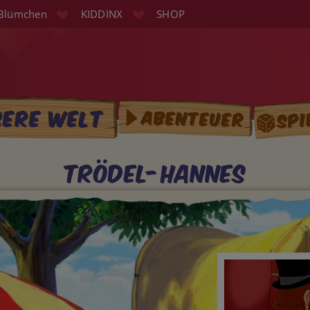
Blümchen
KIDDINX
SHOP
Spi
sere Welt
Abenteuer
tion
Trödel-Hannes