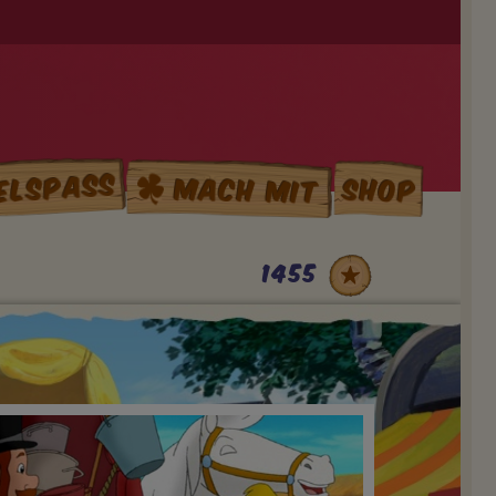
elspass
Mach mit
Shop
1455