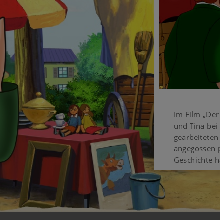
Im Film „Der
und Tina bei
gearbeiteten 
angegossen p
Geschichte h