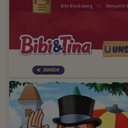
Direkt
Bibi Blocksberg
Benjamin 
zum
Elterninfo
Inhalt
Produkte
Hörspiele
Un
Main
Audio (EN)
naviga
Shop