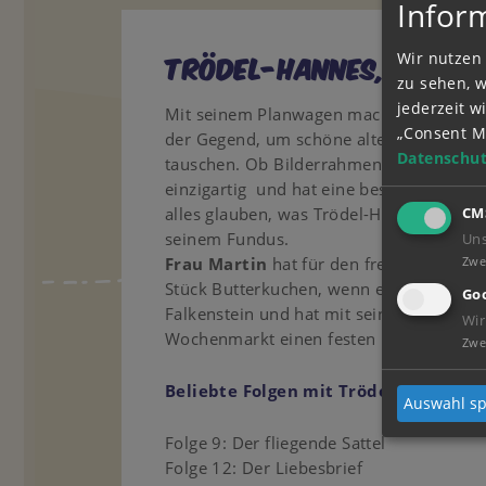
Infor
TRÖDEL-HANNES, DER F
Wir nutzen 
zu sehen, 
jederzeit 
Mit seinem Planwagen macht Trödel-Hann
„Consent M
der Gegend, um schöne alte, gebrauchte
Datenschut
tauschen. Ob Bilderrahmen, Pferdelexikon
einzigartig und hat eine besondere Ges
alles glauben, was Trödel-Hannes erzählt
CM
seinem Fundus.
Un
Zwe
Frau Martin
hat für den freundlichen f
Stück Butterkuchen, wenn er auf dem Ma
Goo
Falkenstein und hat mit seinem Pferdew
Wir
Wochenmarkt einen festen Platz. Sein Pf
Zwe
Beliebte Folgen mit Trödel-Hannes:
Auswahl sp
Folge 9: Der fliegende Sattel
Folge 12: Der Liebesbrief