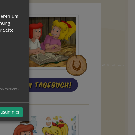
vieren um
mmung
 Seite
Mein Tagebuch!
nymisiert).
 zustimmen