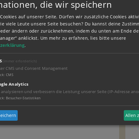
mationen, die wir speichern
AHRENDE HÄNDLER
Cookies auf unserer Seite. Dürfen wir zusätzliche Cookies akti
wie viele Leute unsere Seite besuchen? Du kannst deine Zusti
wieder ändern oder zurücknehmen, indem du unten am Ende der
es regelmäßig die Runde über alle Höfe in
anager“ anklickst.
Um mehr zu erfahren, lies bitte unsere
 Dinge zu verkaufen, anzukaufen oder auch zu
zerklärung
.
, Milchkanne oder Sattel – jedes Stück ist
chichte. Und auch wenn
Bibi
und
Tina
nicht
, hören sie ihm gerne zu und stöbern in
S
(immer erforderlich)
ser CMS und Consent Management
ck
:
CMS
ahrenden Händler immer einen Kaffee oder ein
rtinshof vorbeikommt. Trödel-Hannes lebt in
gle Analytics
agen auch auf dem dortigen
 analysieren und verbessern die Leistung unserer Seite (IP-Adresse ano
erd ist ein gutmütiges Kaltblut namens Paule.
ck
:
Besucher-Statistiken
eichern
Allen