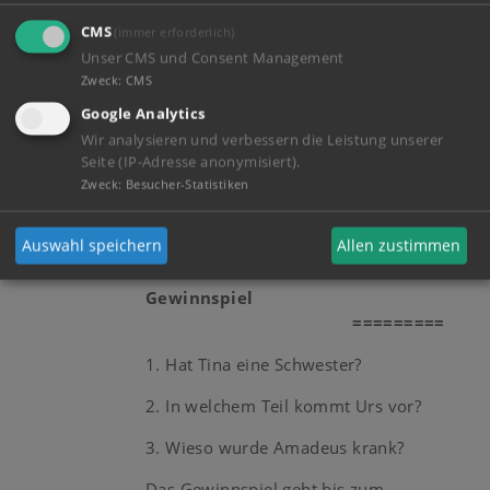
CMS
(immer erforderlich)
Sagt ein Pferd zum anderen: "Ich hab
Unser CMS und Consent Management
keine Lust mehr zum arbeiten!" Sagt das
Zweck
:
CMS
andere:" Schreib doch an einen
Tierschutzverein!" Darauf das erste:"
Google Analytics
Bist du verrückt? Wenn der Bauer
Wir analysieren und verbessern die Leistung unserer
Seite (IP-Adresse anonymisiert).
rausfindet, dass ich schreiben kann,
Zweck
:
Besucher-Statistiken
muss ich auch noch den Bürokram
machen!"
Auswahl speichern
Allen zustimmen
Gewinnspiel
=========
1. Hat Tina eine Schwester?
2. In welchem Teil kommt Urs vor?
3. Wieso wurde Amadeus krank?
Das Gewinnspiel geht bis zum