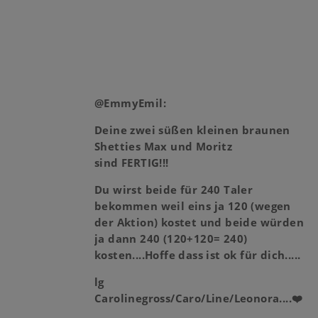
@EmmyEmil:
Deine zwei süßen kleinen braunen
Shetties Max und Moritz
sind
FERTIG!!!
Du wirst beide für 240 Taler
bekommen weil eins ja 120 (wegen
der Aktion) kostet und beide würden
ja dann 240 (120+120= 240)
kosten....Hoffe dass ist ok für dich.....
lg
Carolinegross/Caro/Line/Leonora....❤️