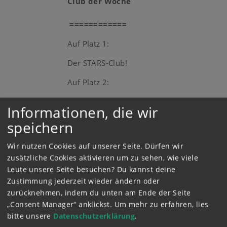
Club der Woche
============
Auf Platz 1:
Der STARS-Club!
Auf Platz 2:
Pferdezucht Schneepferd!!
Informationen, die wir
Auf Platz 3:
speichern
Der Pferdegirlszuchtklub!!!
Wir nutzen Cookies auf unserer Seite. Dürfen wir
zusätzliche Cookies aktivieren um zu sehen, wie viele
Leute unsere Seite besuchen? Du kannst deine
Zustimmung jederzeit wieder ändern oder
Pferde-Witz
zurücknehmen, indem du unten am Ende der Seite
„Consent Manager“ anklickst.
Um mehr zu erfahren, lies
bitte unsere
Datenschutzerklärung
.
==================