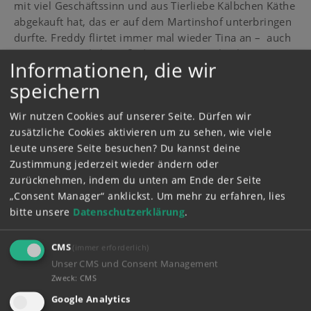
mit viel Geschäftssinn und aus Tierliebe Kälbchen Käthe
abgekauft hat, das er auf dem Martinshof unterbringen
durfte. Freddy flirtet immer mal wieder Tina an – auch
wenn er eigentlich weiß, dass er gegen Alex keine
Informationen, die wir
Chancen bei ihr hat.
speichern
In der Hörspiel-Folge 83 „Freddy verliebt sich“ staunen
Bibi und Tina nicht schlecht, als Freddy sich plötzlich
Wir nutzen Cookies auf unserer Seite. Dürfen wir
bei ihnen für den Reitunterricht anmeldet. Er fährt doch
zusätzliche Cookies aktivieren um zu sehen, wie viele
eigentlich viel lieber Moped ...? Aber auf dem Weg zum
Leute unsere Seite besuchen? Du kannst deine
Martinshof ist Freddy Amélie, einem neuen Feriengast,
Zustimmung jederzeit wieder ändern oder
begegnet – und hat sich sofort verknallt. Um in ihrer
zurücknehmen, indem du unten am Ende der Seite
Nähe sein zu können, will er denselben Reitkurs
„Consent Manager“ anklickst.
Um mehr zu erfahren, lies
belegen wie sie. Doch immer, wenn er mit Amélie reden
bitte unsere
Datenschutzerklärung
.
möchte, ist Freddy plötzlich so verlegen, dass er kein
vernünftiges Wort herausbringt. Amélie hingegen
CMS
(immer erforderlich)
scheint Freddy gar nicht zu bemerken. Was kann Freddy
Unser CMS und Consent Management
nur tun, damit Amélie ihn endlich sieht?
Zweck
:
CMS
Google Analytics