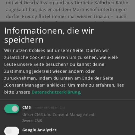
mit viel Geschäftssinn und aus Tierliebe Kälbchen Käthe
abgekauft hat, das er auf dem Martinshof unterbringen
durfte. Freddy flirtet immer mal wieder Tina an – auch
wenn er eigentlich weiß, dass er gegen Alex keine
Informationen, die wir
Chancen bei ihr hat.
speichern
In der Hörspiel-Folge 83 „Freddy verliebt sich“ staunen
Bibi und Tina nicht schlecht, als Freddy sich plötzlich
Wir nutzen Cookies auf unserer Seite. Dürfen wir
bei ihnen für den Reitunterricht anmeldet. Er fährt doch
zusätzliche Cookies aktivieren um zu sehen, wie viele
eigentlich viel lieber Moped ...? Aber auf dem Weg zum
Leute unsere Seite besuchen? Du kannst deine
Martinshof ist Freddy Amélie, einem neuen Feriengast,
Zustimmung jederzeit wieder ändern oder
begegnet – und hat sich sofort verknallt. Um in ihrer
zurücknehmen, indem du unten am Ende der Seite
Nähe sein zu können, will er denselben Reitkurs
„Consent Manager“ anklickst.
Um mehr zu erfahren, lies
belegen wie sie. Doch immer, wenn er mit Amélie reden
bitte unsere
Datenschutzerklärung
.
möchte, ist Freddy plötzlich so verlegen, dass er kein
vernünftiges Wort herausbringt. Amélie hingegen
CMS
(immer erforderlich)
scheint Freddy gar nicht zu bemerken. Was kann Freddy
Unser CMS und Consent Management
nur tun, damit Amélie ihn endlich sieht?
Zweck
:
CMS
Google Analytics