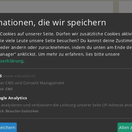
mationen, die wir speichern
„der Sheriff“
Cookies auf unserer Seite. Dürfen wir zusätzliche Cookies akti
rägt gerne Cowboyklamotten. Seinem Outfit
wie viele Leute unsere Seite besuchen? Du kannst deine Zusti
riff“. Freddy liebt schnelle Motoren und man
wieder ändern oder zurücknehmen, indem du unten am Ende der
hen“, einem frisierten Moped, durch die
anager“ anklickst.
Um mehr zu erfahren, lies bitte unsere
Da er handwerklich ziemlich geschickt ist,
zerklärung
.
ine Ausbildung. Pferde interessieren ihn nicht
wirklich gut. Aber er kennt sich gut mit
S
(immer erforderlich)
auf dem Martinshof etwas zu reparieren gibt.
ser CMS und Consent Management
 von
Frau Martins
Butterkuchen bekommt, ist
ck
:
CMS
gle Analytics
eddy ganz gut. Das war früher anders, weil er
 analysieren und verbessern die Leistung unserer Seite (IP-Adresse ano
ich reden ließ. Wenn er mit seinem Moped durch
ck
:
Besucher-Statistiken
, gibt es aber immer noch Stress mit Bibi und
erlegte Aktionen in die Klemme, aber im
er Kumpel. Dem Mühlenhofbauern hat er mit viel
eichern
Allen