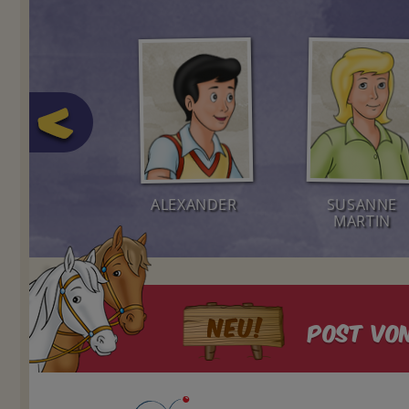
AGOBERT
ALEXANDER
SUSANNE
MARTIN
Post von