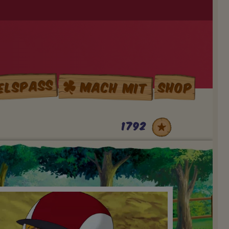
elspass
Mach mit
Shop
1792