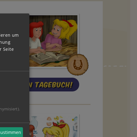
vieren um
mmung
 Seite
Mein Tagebuch!
nymisiert).
 zustimmen