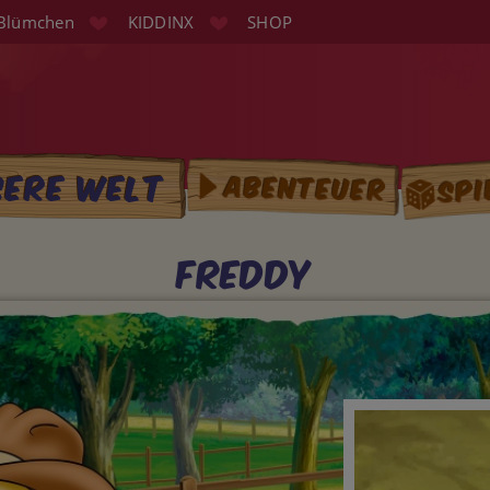
Blümchen
KIDDINX
SHOP
Spi
sere Welt
Abenteuer
tion
Freddy