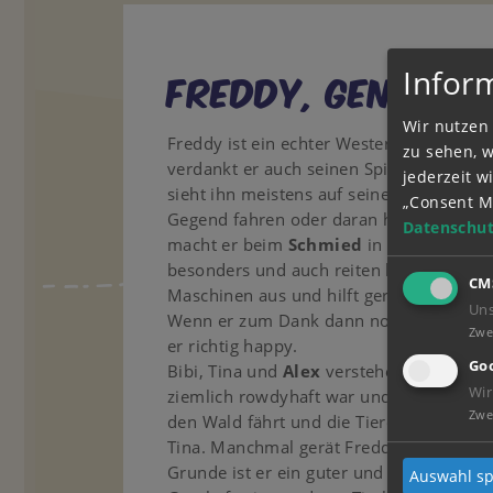
Infor
Freddy, genannt 
Wir nutzen 
Freddy ist ein echter Western-Fan und t
zu sehen, 
verdankt er auch seinen Spitznamen „She
jederzeit 
sieht ihn meistens auf seinem „Maschinc
„Consent M
Gegend fahren oder daran herumbasteln. 
Datenschut
macht er beim
Schmied
in Falkenstein e
besonders und auch reiten kann er nicht 
CM
Maschinen aus und hilft gerne, wenn es 
Un
Wenn er zum Dank dann noch ein Stück
Zwe
er richtig happy.
Goo
Bibi, Tina und
Alex
verstehen sich mit Fr
Wir
ziemlich rowdyhaft war und nicht mit s
Zwe
den Wald fährt und die Tiere aufschreckt
Tina. Manchmal gerät Freddy durch unüb
Grunde ist er ein guter und zuverlässig
Auswahl sp