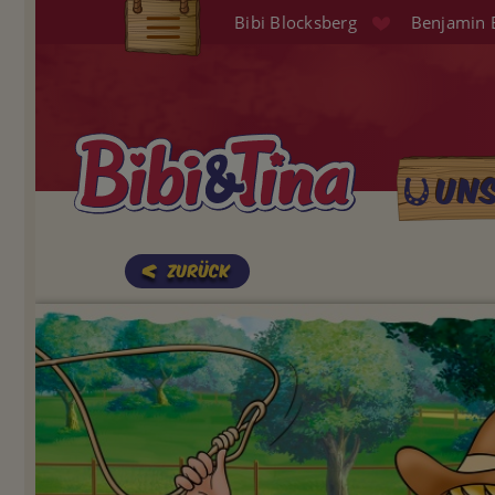
Direkt
Bibi Blocksberg
Benjamin 
zum
Elterninfo
Inhalt
Produkte
Hörspiele
Un
Main
Audio (EN)
naviga
Shop