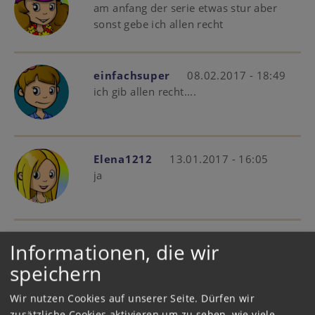
am anfang der serie etwas stur aber
sonst gebe ich allen recht
einfachsuper
08.02.2017 - 18:49
ich gib allen recht....
Elena1212
13.01.2017 - 16:05
ja
hexenpauli
13.11.2016 - 17:21
Informationen, die wir
finde ich auch
speichern
Wir nutzen Cookies auf unserer Seite. Dürfen wir
zusätzliche Cookies aktivieren um zu sehen, wie viele