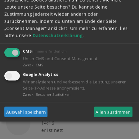
Maren123
13.11.2016 - 14:23
Leute unsere Seite besuchen? Du kannst deine
Ja
Zustimmung jederzeit wieder ändern oder
zurücknehmen, indem du unten am Ende der Seite
„Consent Manager“ anklickst.
Um mehr zu erfahren, lies
bitte unsere
Datenschutzerklärung
.
JOSÉPHINE
24.10.2016 - 19:03
Ich finde ihn richtig toll und hilfsbereit
CMS
(immer erforderlich)
Unser CMS und Consent Management
Zweck
:
CMS
Google Analytics
Luna33
16.10.2016 - 18:36
Wir analysieren und verbessern die Leistung unserer
Ein ganz cooler Job.
Seite (IP-Adresse anonymisiert).
Zweck
:
Besucher-Statistiken
Auswahl speichern
Allen zustimmen
mika marie schwarz
08.10.2016 -
14:16
er ist nett