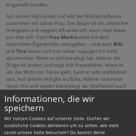
eingestellt worden.
Auf seinem idyllischen Hof lebt der Mühlenhofbauer
zusammen mit seiner Frau. Der Bauer ist ein ziemlicher
Griesgram und reagiert oft unwirsch, wenn man etwas
von ihm will. Doch
Frau Martin
weiß mit dem
mürrischen Eigenbrötler umzugehen – und auch
Bibi
und
Tina
lassen sich von seiner ruppigen Art nicht
abschrecken. Wenn er sich beruhigt hat, sieht er die
Dinge oft anders und zeigt sich freundlicher. Wenn es
um das Wohl von Tieren geht, kann er sehr mitfühlend
sein. Auf seinem Hof gibt es Kühe, Hühner und einen
Hund. Hin und wieder beherbergt der Mühlenhof auch
mal den einen oder anderen Feriengast.
Informationen, die wir
Finde die Küken auf dem
speichern
Heuboden:
Wir nutzen Cookies auf unserer Seite. Dürfen wir
Spiele
das Spiel „Kükenalarm"!
zusätzliche Cookies aktivieren um zu sehen, wie viele
Leute unsere Seite besuchen? Du kannst deine