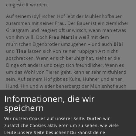
eingestellt worden.
Auf seinem idyllischen Hof lebt der Mühlenhofbauer
zusammen mit seiner Frau. Der Bauer ist ein ziemlicher
Griesgram und reagiert oft unwirsch, wenn man etwas
von ihm will. Doch
Frau Martin
weiß mit dem
mürrischen Eigenbrötler umzugehen – und auch
Bibi
und
Tina
lassen sich von seiner ruppigen Art nicht
abschrecken. Wenn er sich beruhigt hat, sieht er die
Dinge oft anders und zeigt sich freundlicher. Wenn es
um das Wohl von Tieren geht, kann er sehr mitfühlend
sein. Auf seinem Hof gibt es Kühe, Hühner und einen
Hund. Hin und wieder beherbergt der Mühlenhof auch
mal den einen oder anderen Feriengast.
Informationen, die wir
Finde die Küken auf dem
speichern
Heuboden:
Wir nutzen Cookies auf unserer Seite. Dürfen wir
Spiele
das Spiel „Kükenalarm"!
zusätzliche Cookies aktivieren um zu sehen, wie viele
Leute unsere Seite besuchen? Du kannst deine