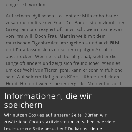
eingestellt worden.
Auf seinem idyllischen Hof lebt der Mühlenhofbauer
zusammen mit seiner Frau. Der Bauer ist ein ziemlicher
Griesgram und reagiert oft unwirsch, wenn man etwas
von ihm will. Doch
Frau Martin
weiß mit dem
mürrischen Eigenbrötler umzugehen – und auch
Bibi
und
Tina
lassen sich von seiner ruppigen Art nicht
abschrecken. Wenn er sich beruhigt hat, sieht er die
Dinge oft anders und zeigt sich freundlicher. Wenn es
um das Wohl von Tieren geht, kann er sehr mitfühlend
sein. Auf seinem Hof gibt es Kühe, Hühner und einen
Hund. Hin und wieder beherbergt der Mühlenhof auch
mal den einen oder anderen Feriengast.
Informationen, die wir
Finde die Küken auf dem
speichern
Heuboden:
Wir nutzen Cookies auf unserer Seite. Dürfen wir
Spiele
das Spiel „Kükenalarm"!
zusätzliche Cookies aktivieren um zu sehen, wie viele
Leute unsere Seite besuchen? Du kannst deine