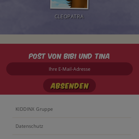
CLEOPATRA
Post von Bibi und Tina
Ihre
E-
Mail-
Adresse
Footer
KIDDINX Gruppe
menu
Datenschutz