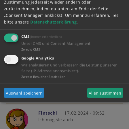
Zustimmung jederzeit wieder ändern oder
Wer kennt es nicht Das sind Bibi und
zurücknehmen, indem du unten am Ende der Seite
Tina auf Amadeus und Sabrina. Sie
„Consent Manager“ anklickst.
Um mehr zu erfahren, lies
jagen den Wind . Sie reiten geschwind,
bitte unsere
Datenschutzerklärung
.
weil sie Freunde sind, Weil sie Freunde
sind,
CMS
(immer erforderlich)
Unser CMS und Consent Management
Zweck
:
CMS
Mehr anzeigen
(2)
Google Analytics
Wir analysieren und verbessern die Leistung unserer
Zitronenfalter
24.02.2024 - 17:03
Seite (IP-Adresse anonymisiert).
Zweck
:
Besucher-Statistiken
Auswahl speichern
Allen zustimmen
Mehr anzeigen
(1)
Fintschi
17.02.2024 - 09:52
Ich mag sie auch