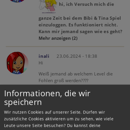
hi, ich Versuch mich die
ganze Zeit bei dem Bibi & Tina Spiel
einzuloggen. Es funktioniert nicht.
Kann mir jemand sagen wie es geht?
Mehr anzeigen
(2)
inali
23.06.2024 - 18:38
Hi
Weiß jemand ab welchem Level die
Fohlen groß werden????
Informationen, die wir
(Beim Pferdespiel)
speichern
Liebe Grüße inali
Mehr anzeigen
(3)
Wir nutzen Cookies auf unserer Seite. Dürfen wir
zusätzliche Cookies aktivieren um zu sehen, wie viele
Leute unsere Seite besuchen? Du kannst deine
Zitronenfalter
25.02.2024 - 15:33