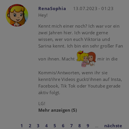
RenaSophia
13.07.2023 - 01:23
Hey!
Kennt mich einer noch? Ich war vor ein
zwei Jahren hier. Ich würde gerne
wissen, wer von euch Viktoria und
Sarina kennt. Ich bin ein sehr großer Fan
von ihnen. Macht
mir in die
Kommis/Antworten, wenn ihr sie
kennt/ihre Videos guckt/ihnen auf Insta,
Facebook, Tik Tok oder Youtube gerade
aktiv folgt.
LG!
Mehr anzeigen
(5)
Aktuelle
1
Page
2
Page
3
Page
4
Page
5
Page
6
Page
7
Page
8
Page
9
…
Nächste
nächste