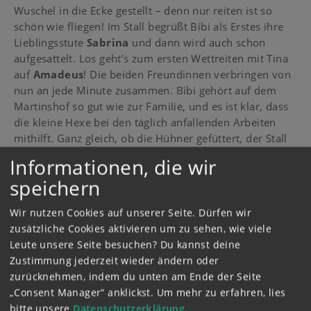
Wuschel in die Ecke gestellt – denn nur reiten ist so
schön wie fliegen! Im Stall begrüßt Bibi als Erstes ihre
Lieblingsstute
Sabrina
und dann wird auch schon
aufgesattelt. Los geht’s zum ersten Wettreiten mit Tina
auf
Amadeus
! Die beiden Freundinnen verbringen von
nun an jede Minute zusammen. Bibi gehört auf dem
Martinshof so gut wie zur Familie, und es ist klar, dass
die kleine Hexe bei den täglich anfallenden Arbeiten
mithilft. Ganz gleich, ob die Hühner gefüttert, der Stall
ausgemistet oder Ferienkinder vom Bahnhof abgeholt
Informationen, die wir
werden müssen.
Tinas Mutter
besteht darauf, dass
speichern
diese Dinge ganz ohne Hexerei erledigt werden. Zum
Glück bleibt aber immer auch genug Zeit für viel Spaß
Wir nutzen Cookies auf unserer Seite. Dürfen wir
und so manches aufregende Abenteuer …
zusätzliche Cookies aktivieren um zu sehen, wie viele
Leute unsere Seite besuchen? Du kannst deine
Zustimmung jederzeit wieder ändern oder
zurücknehmen, indem du unten am Ende der Seite
„Consent Manager“ anklickst.
Um mehr zu erfahren, lies
bitte unsere
Datenschutzerklärung
.