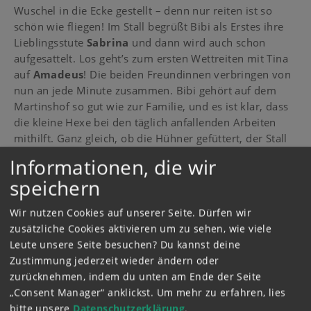
Wuschel in die Ecke gestellt – denn nur reiten ist so
schön wie fliegen! Im Stall begrüßt Bibi als Erstes ihre
Lieblingsstute
Sabrina
und dann wird auch schon
aufgesattelt. Los geht’s zum ersten Wettreiten mit Tina
auf
Amadeus
! Die beiden Freundinnen verbringen von
nun an jede Minute zusammen. Bibi gehört auf dem
Martinshof so gut wie zur Familie, und es ist klar, dass
die kleine Hexe bei den täglich anfallenden Arbeiten
mithilft. Ganz gleich, ob die Hühner gefüttert, der Stall
ausgemistet oder Ferienkinder vom Bahnhof abgeholt
Informationen, die wir
werden müssen.
Tinas Mutter
besteht darauf, dass
speichern
diese Dinge ganz ohne Hexerei erledigt werden. Zum
Glück bleibt aber immer auch genug Zeit für viel Spaß
Wir nutzen Cookies auf unserer Seite. Dürfen wir
und so manches aufregende Abenteuer …
zusätzliche Cookies aktivieren um zu sehen, wie viele
Leute unsere Seite besuchen? Du kannst deine
Zustimmung jederzeit wieder ändern oder
zurücknehmen, indem du unten am Ende der Seite
„Consent Manager“ anklickst.
Um mehr zu erfahren, lies
bitte unsere
Datenschutzerklärung
.