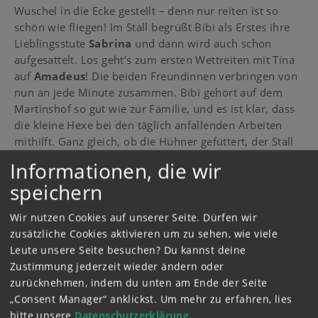
Wuschel in die Ecke gestellt – denn nur reiten ist so
schön wie fliegen! Im Stall begrüßt Bibi als Erstes ihre
Lieblingsstute
Sabrina
und dann wird auch schon
aufgesattelt. Los geht’s zum ersten Wettreiten mit Tina
auf
Amadeus
! Die beiden Freundinnen verbringen von
nun an jede Minute zusammen. Bibi gehört auf dem
Martinshof so gut wie zur Familie, und es ist klar, dass
die kleine Hexe bei den täglich anfallenden Arbeiten
mithilft. Ganz gleich, ob die Hühner gefüttert, der Stall
ausgemistet oder Ferienkinder vom Bahnhof abgeholt
Informationen, die wir
werden müssen.
Tinas Mutter
besteht darauf, dass
speichern
diese Dinge ganz ohne Hexerei erledigt werden. Zum
Glück bleibt aber immer auch genug Zeit für viel Spaß
Wir nutzen Cookies auf unserer Seite. Dürfen wir
und so manches aufregende Abenteuer …
zusätzliche Cookies aktivieren um zu sehen, wie viele
Leute unsere Seite besuchen? Du kannst deine
Zustimmung jederzeit wieder ändern oder
zurücknehmen, indem du unten am Ende der Seite
„Consent Manager“ anklickst.
Um mehr zu erfahren, lies
bitte unsere
Datenschutzerklärung
.