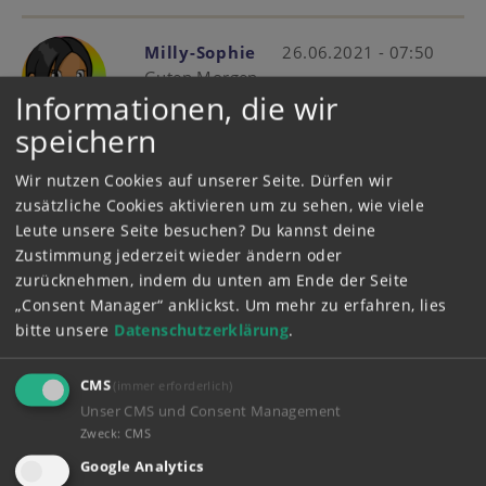
Milly-Sophie
26.06.2021 - 07:50
Guten Morgen
Informationen, die wir
speichern
Wir nutzen Cookies auf unserer Seite. Dürfen wir
Magdalena3456
25.06.2021 - 21:02
zusätzliche Cookies aktivieren um zu sehen, wie viele
Juchu ! Freue mich mitzumachen Danke
Leute unsere Seite besuchen? Du kannst deine
Westerngirl .
Zustimmung jederzeit wieder ändern oder
zurücknehmen, indem du unten am Ende der Seite
„Consent Manager“ anklickst.
Um mehr zu erfahren, lies
Westerngirl-1
25.06.2021 - 21:01
bitte unsere
Datenschutzerklärung
.
Hi
CMS
(immer erforderlich)
Unser CMS und Consent Management
Zweck
:
CMS
Klararia
25.06.2021 - 20:37
EmmyEmil!!
Google Analytics