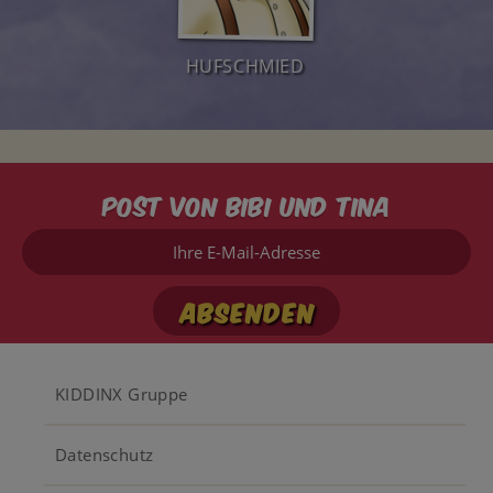
HUFSCHMIED
Post von Bibi und Tina
Ihre
E-
Mail-
Adresse
Footer
KIDDINX Gruppe
menu
Datenschutz