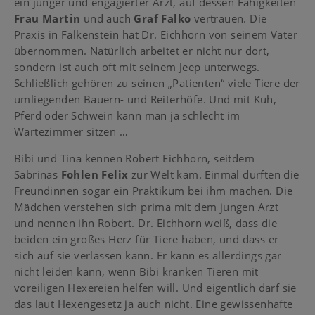
ein junger und engagierter Arzt, auf dessen Fähigkeiten
Frau Martin
und auch
Graf Falko
vertrauen. Die
Praxis in Falkenstein hat Dr. Eichhorn von seinem Vater
übernommen. Natürlich arbeitet er nicht nur dort,
sondern ist auch oft mit seinem Jeep unterwegs.
Schließlich gehören zu seinen „Patienten“ viele Tiere der
umliegenden Bauern- und Reiterhöfe. Und mit Kuh,
Pferd oder Schwein kann man ja schlecht im
Wartezimmer sitzen …
Bibi und Tina kennen Robert Eichhorn, seitdem
Sabrinas
Fohlen Felix
zur Welt kam. Einmal durften die
Freundinnen sogar ein Praktikum bei ihm machen. Die
Mädchen verstehen sich prima mit dem jungen Arzt
und nennen ihn Robert. Dr. Eichhorn weiß, dass die
beiden ein großes Herz für Tiere haben, und dass er
sich auf sie verlassen kann. Er kann es allerdings gar
nicht leiden kann, wenn Bibi kranken Tieren mit
voreiligen Hexereien helfen will. Und eigentlich darf sie
das laut Hexengesetz ja auch nicht. Eine gewissenhafte