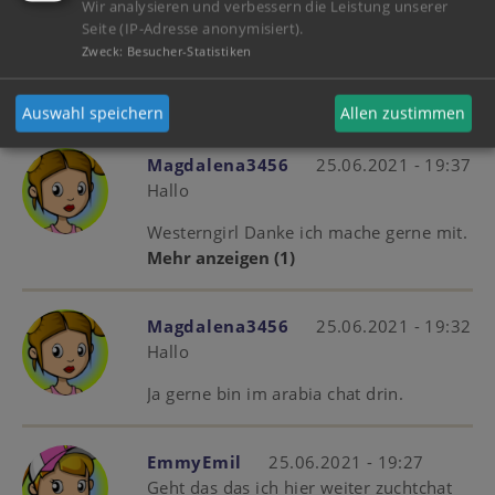
Wir analysieren und verbessern die Leistung unserer
Vielen Dank das du dich gemeldet hast
Seite (IP-Adresse anonymisiert).
kannst du mir ein Pferd züchten Araber
Zweck
:
Besucher-Statistiken
bis welches Level züchtet du??
Mehr anzeigen
(4)
Auswahl speichern
Allen zustimmen
Magdalena3456
25.06.2021 - 19:37
Hallo
Westerngirl Danke ich mache gerne mit.
Mehr anzeigen
(1)
Magdalena3456
25.06.2021 - 19:32
Hallo
Ja gerne bin im arabia chat drin.
EmmyEmil
25.06.2021 - 19:27
Geht das das ich hier weiter zuchtchat