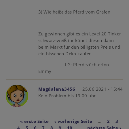
3) Wie heißt das Pferd vom Grafen
Zu gewinnen gibt es ein Level 20 Tinker
schwarz-weiß ihr könnt diesen dann
beim Markt für den billigsten Preis und
ein bisschen Deko kaufen.
LG: Pferdezüchterinn
Emmy
Magdalena3456
25.06.2021 - 15:44
Kein Problem bis 19.00 uhr.
Seitennummerierun
First
« erste Seite
Vorherige
‹ vorherige Seite
…
Page
2
Page
3
Pa
4
page
Page
5
Aktuelle
6
Page
7
Page
8
Seite
Page
9
Page
10
…
Nächste
nächste Seite ›