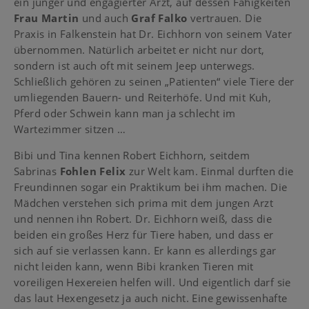
ein junger und engagierter Arzt, auf dessen Fähigkeiten
Frau Martin
und auch
Graf Falko
vertrauen. Die
Praxis in Falkenstein hat Dr. Eichhorn von seinem Vater
übernommen. Natürlich arbeitet er nicht nur dort,
sondern ist auch oft mit seinem Jeep unterwegs.
Schließlich gehören zu seinen „Patienten“ viele Tiere der
umliegenden Bauern- und Reiterhöfe. Und mit Kuh,
Pferd oder Schwein kann man ja schlecht im
Wartezimmer sitzen …
Bibi und Tina kennen Robert Eichhorn, seitdem
Sabrinas
Fohlen Felix
zur Welt kam. Einmal durften die
Freundinnen sogar ein Praktikum bei ihm machen. Die
Mädchen verstehen sich prima mit dem jungen Arzt
und nennen ihn Robert. Dr. Eichhorn weiß, dass die
beiden ein großes Herz für Tiere haben, und dass er
sich auf sie verlassen kann. Er kann es allerdings gar
nicht leiden kann, wenn Bibi kranken Tieren mit
voreiligen Hexereien helfen will. Und eigentlich darf sie
das laut Hexengesetz ja auch nicht. Eine gewissenhafte