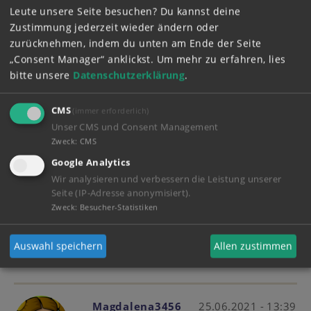
Leute unsere Seite besuchen? Du kannst deine
Zustimmung jederzeit wieder ändern oder
Magdalena3456
25.06.2021 - 14:35
zurücknehmen, indem du unten am Ende der Seite
Hi
„Consent Manager“ anklickst.
Um mehr zu erfahren, lies
bitte unsere
Datenschutzerklärung
.
Emmy Kein Problem du darfst mich
Magi nennen.
CMS
(immer erforderlich)
Unser CMS und Consent Management
Magdalena3456
25.06.2021 - 14:30
Zweck
:
CMS
Okay Kein Problem bin jetzt auch da.
Google Analytics
Wir analysieren und verbessern die Leistung unserer
Seite (IP-Adresse anonymisiert).
Zweck
:
Besucher-Statistiken
EmmyEmil
25.06.2021 - 14:27
Ich bin da hab’s erst jetzt geschafft
Auswahl speichern
Allen zustimmen
Magdalena3456
25.06.2021 - 13:39