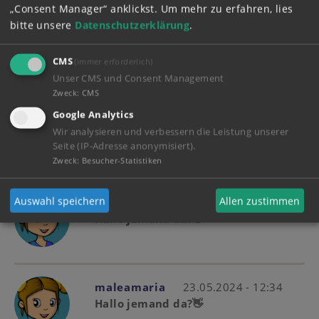
„Consent Manager“ anklickst.
Um mehr zu erfahren, lies
Preis ver-
bitte unsere
Datenschutzerklärung
.
handelbar
CMS
(immer erforderlich)
Unser CMS und Consent Management
Zweck
:
CMS
Google Analytics
Wir analysieren und verbessern die Leistung unserer
Seite (IP-Adresse anonymisiert).
Mehr anzeigen
(1)
Zweck
:
Besucher-Statistiken
Auswahl speichern
Allen zustimmen
maleamaria
23.05.2024 - 12:35
Hallo jemand da?👋
maleamaria
23.05.2024 - 12:34
Hallo jemand da?👋