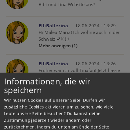
Bibi und Tina Website aus?
ElliBallerina
18.06.2024 - 13:29
Hi Malea Maria! Ich wohne auch in der
Schweiz!💕🇨🇭
Mehr anzeigen
(1)
ElliBallerina
18.06.2024 - 13:26
Früher war ich voll Tinafan! Jetzt hasse
ich Tina voll!👎🏻 Bibi ist tausendmal
Informationen, die wir
besser!👱🏻‍♀️👍🏻
speichern
Wir nutzen Cookies auf unserer Seite. Dürfen wir
grdssdxxy
27.05.2024 - 19:37
zusätzliche Cookies aktivieren um zu sehen, wie viele
Ich habe einen Tinker ( Schwarz -
Leute unsere Seite besuchen? Du kannst deine
Weiß)im Angebot.
Zustimmung jederzeit wieder ändern oder
Level 3(64%)
zurücknehmen, indem du unten am Ende der Seite