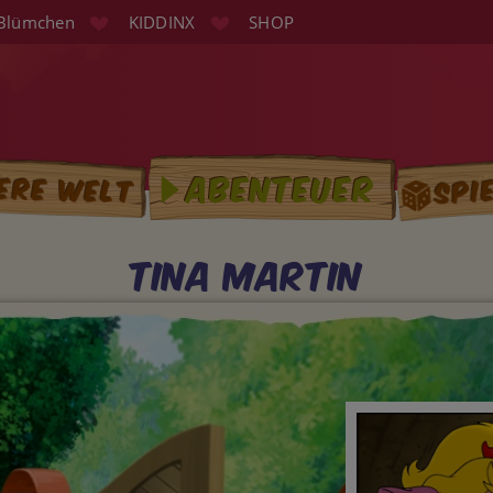
Blümchen
KIDDINX
SHOP
Spi
Abenteuer
ere Welt
tion
Tina Martin