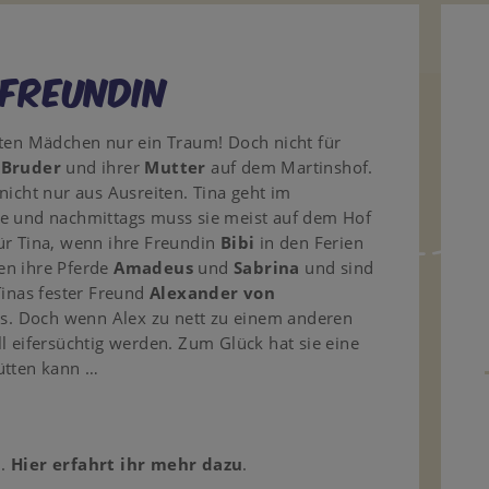
 Freundin
sten Mädchen nur ein Traum! Doch nicht für
m
Bruder
und ihrer
Mutter
auf dem Martinshof.
nicht nur aus Ausreiten. Tina geht im
le und nachmittags muss sie meist auf dem Hof
ür Tina, wenn ihre Freundin
Bibi
in den Ferien
en ihre Pferde
Amadeus
und
Sabrina
und sind
Tinas fester Freund
Alexander von
. Doch wenn Alex zu nett zu einem anderen
l eifersüchtig werden. Zum Glück hat sie eine
ütten kann …
n.
Hier erfahrt ihr mehr dazu
.