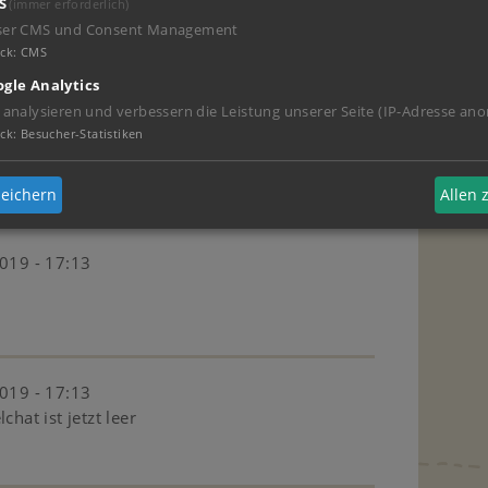
019 - 17:14
S
(immer erforderlich)
ser CMS und Consent Management
ck
:
CMS
gle Analytics
 analysieren und verbessern die Leistung unserer Seite (IP-Adresse ano
 17:13
ck
:
Besucher-Statistiken
eichern
Allen
019 - 17:13
019 - 17:13
chat ist jetzt leer