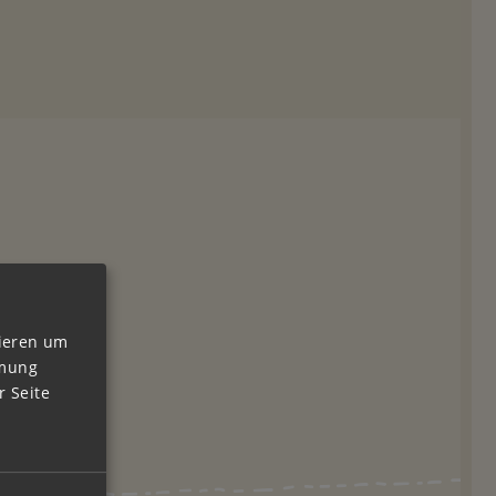
vieren um
mmung
 Seite