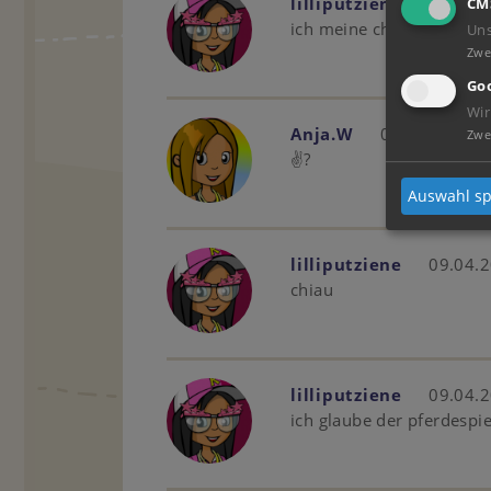
lilliputziene
09.04.2
CM
ich meine chiao
Un
Zwe
Goo
Wir
Anja.W
09.04.2019 -
Zwe
✌?
Auswahl sp
lilliputziene
09.04.2
chiau
lilliputziene
09.04.2
ich glaube der pferdespiel