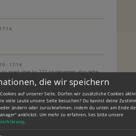
 17:14
19 - 17:14
r zu zweit aber ka.222 ist gegangen also gehe
mationen, die wir speichern
Cookies auf unserer Seite. Dürfen wir zusätzliche Cookies akti
wie viele Leute unsere Seite besuchen? Du kannst deine Zusti
 17:14
wieder ändern oder zurücknehmen, indem du unten am Ende der
anager“ anklickst.
Um mehr zu erfahren, lies bitte unsere
zerklärung
.