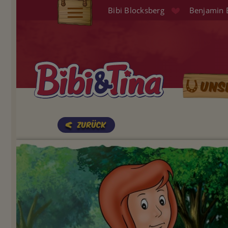
Direkt
Bibi Blocksberg
Benjamin 
zum
Elterninfo
Inhalt
Produkte
Hörspiele
Uns
Main
Audio (EN)
naviga
Shop