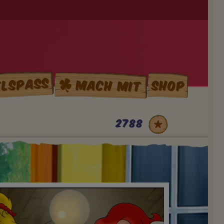
elspass
Mach mit
Shop
2788