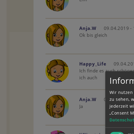
Anja.W
09.04.2019 -
Ok bis gleich
Happy_Life
09.04.20
Ich finde es auch schöne
ich auch
Infor
Wir nutzen 
zu sehen, 
Anja.W
09.04.2019 -
jederzeit 
Ja
„Consent M
Datenschut