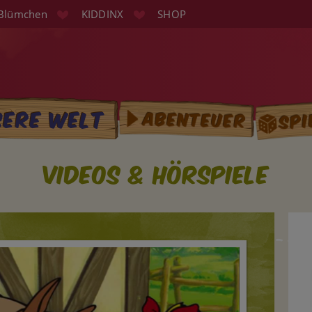
Blümchen
KIDDINX
SHOP
Spi
sere Welt
Abenteuer
tion
Videos & Hörspiele