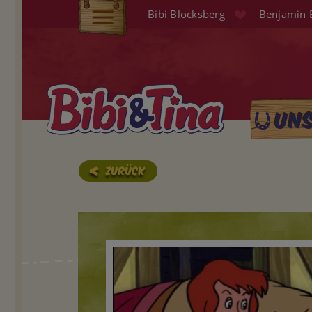
Direkt
Bibi Blocksberg
Benjamin 
zum
Elterninfo
Inhalt
Produkte
Hörspiele
Un
Main
Audio (EN)
naviga
Shop