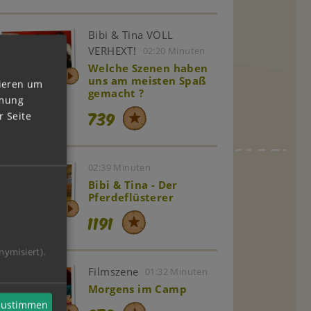
Bibi & Tina VOLL
VERHEXT!
02:20 Minuten
Welche Szenen haben
uns am meisten Spaß
vieren um
gemacht ?
mmung
739
 Seite
02:39 Minuten
Bibi & Tina - Der
Pferdeflüsterer
1191
nymisiert).
Filmszene
01:32 Minuten
Morgens im Camp
 zustimmen