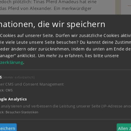
edoch plötzlich: Tinas Pferd Amadeus hat eine
das Pferd von Alexander. Ein merkwürdiger
mationen, die wir speichern
Cookies auf unserer Seite. Dürfen wir zusätzliche Cookies akti
wie viele Leute unsere Seite besuchen? Du kannst deine Zusti
wieder ändern oder zurücknehmen, indem du unten am Ende der
anager“ anklickst.
Um mehr zu erfahren, lies bitte unsere
zerklärung
.
n.
Hier erfahrt ihr mehr dazu
.
S
(immer erforderlich)
ser CMS und Consent Management
ck
:
CMS
gle Analytics
24 - 16:14
 analysieren und verbessern die Leistung unserer Seite (IP-Adresse ano
ck
:
Besucher-Statistiken
eichern
Allen