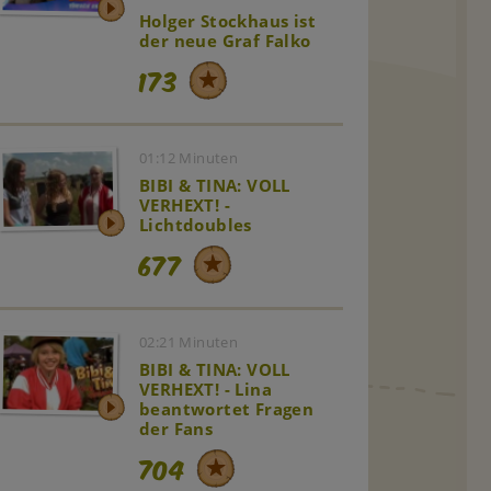
Holger Stockhaus ist
der neue Graf Falko
173
01:12 Minuten
BIBI & TINA: VOLL
VERHEXT! -
Lichtdoubles
677
02:21 Minuten
BIBI & TINA: VOLL
VERHEXT! - Lina
beantwortet Fragen
der Fans
704