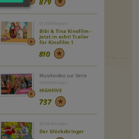
879
01:56 Minuten
Bibi & Tina Kinofilm -
Jetzt in echt! Trailer
für Kinofilm 1
810
Musikvideo zur Serie
03:50 Minuten
HIGHFIVE
737
00:48 Minuten
Der Glücksbringer