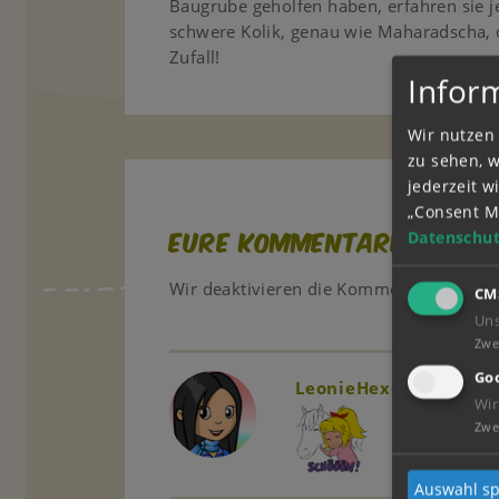
Baugrube geholfen haben, erfahren sie j
schwere Kolik, genau wie Maharadscha, 
Zufall!
Infor
Wir nutzen 
zu sehen, 
jederzeit 
„Consent M
Eure Kommentare
Datenschut
Wir deaktivieren die Kommentarfunktio
CM
Un
Zwe
Goo
LeonieHexe
24.01.20
Wir
Zwe
Auswahl sp