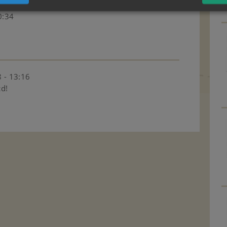
0:34
 - 13:16
cd!