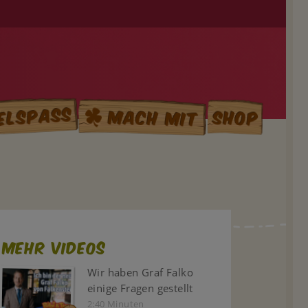
elspass
Mach mit
Shop
Mehr Videos
Wir haben Graf Falko
einige Fragen gestellt
2:40 Minuten