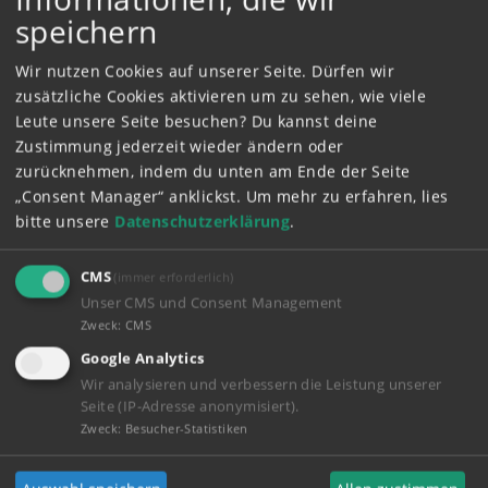
speichern
Wir nutzen Cookies auf unserer Seite. Dürfen wir
THE PUMPKIN FESTIVAL
zusätzliche Cookies aktivieren um zu sehen, wie viele
2022
Link
Leute unsere Seite besuchen? Du kannst deine
Zustimmung jederzeit wieder ändern oder
zurücknehmen, indem du unten am Ende der Seite
„Consent Manager“ anklickst.
Um mehr zu erfahren, lies
2022
CHRISTMAS EVE
bitte unsere
Datenschutzerklärung
.
Link
CMS
(immer erforderlich)
Unser CMS und Consent Management
Zweck
:
CMS
2022
VISITORS FROM SPAIN
Google Analytics
Link
Wir analysieren und verbessern die Leistung unserer
Seite (IP-Adresse anonymisiert).
Zweck
:
Besucher-Statistiken
2022
EASTER HOLIDAY