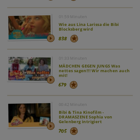
01:59 Minuten
Wie aus Lina Larissa die Bibi
Blocksberg wird
838
01:33 Minuten
MÄDCHEN GEGEN JUNGS Was
nettes sagen!!! Wir machen auch
mit!
679
00:42 Minuten
Bibi & Tina Kinofilm -
DRAMASZENE Sophia von
Gelenberg intrigiert
705