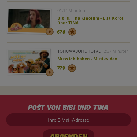
01:14 Minuten
Bibi & Tina Kinofilm - Lisa Koroll
über TINA
678
TOHUWABOHU TOTAL
2:37 Minuten
Muss ich haben - Musikvideo
779
Post von Bibi und Tina
Ihre
E-
Mail-
Adresse