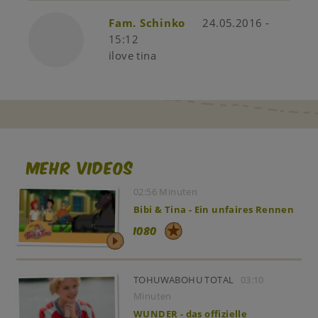
Fam. Schinko
24.05.2016 -
15:12
ilove tina
Mehr Videos
02:56 Minuten
Bibi & Tina - Ein unfaires Rennen
1080
TOHUWABOHU TOTAL
03:10
Minuten
WUNDER - das offizielle