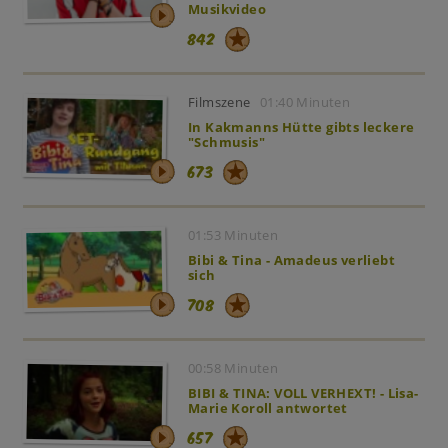
Musikvideo
842
Filmszene
01:40 Minuten
In Kakmanns Hütte gibts leckere
"Schmusis"
673
01:53 Minuten
Bibi & Tina - Amadeus verliebt
sich
708
00:58 Minuten
BIBI & TINA: VOLL VERHEXT! - Lisa-
Marie Koroll antwortet
657