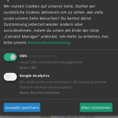
Wir nutzen Cookies auf unserer Seite. Dürfen wir
zusätzliche Cookies aktivieren um zu sehen, wie viele
Leute unsere Seite besuchen? Du kannst deine
Gast
21.08.2016 - 12:11
Zustimmung jederzeit wieder ändern oder
Cool, und der Hammer
zurücknehmen, indem du unten am Ende der Seite
„Consent Manager“ anklickst.
Um mehr zu erfahren, lies
bitte unsere
Datenschutzerklärung
.
Gast
16.08.2016 - 19:05
CMS
(immer erforderlich)
FEUER FEUER
Unser CMS und Consent Management
Zweck
:
CMS
Google Analytics
Wir analysieren und verbessern die Leistung unserer
Gast
12.08.2016 - 23:49
Seite (IP-Adresse anonymisiert).
Das Lied ist der Hammer!
Zweck
:
Besucher-Statistiken
Auswahl speichern
Allen zustimmen
imke
10.08.2016 - 16:08