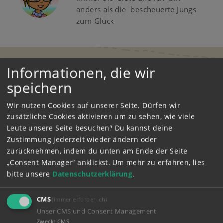
anders als die bescheuerte Jungs
zum Glück
Informationen, die wir
speichern
Mehr Videos
Wir nutzen Cookies auf unserer Seite. Dürfen wir
01:09 Minuten
zusätzliche Cookies aktivieren um zu sehen, wie viele
Das kleine Rehkitz
Leute unsere Seite besuchen? Du kannst deine
565
Zustimmung jederzeit wieder ändern oder
zurücknehmen, indem du unten am Ende der Seite
„Consent Manager“ anklickst.
Um mehr zu erfahren, lies
Dress Up Challenge am Set
2:36
bitte unsere
Datenschutzerklärung
.
Minuten
Wem steht's besser?
CMS
(immer erforderlich)
324
Unser CMS und Consent Management
Zweck
:
CMS