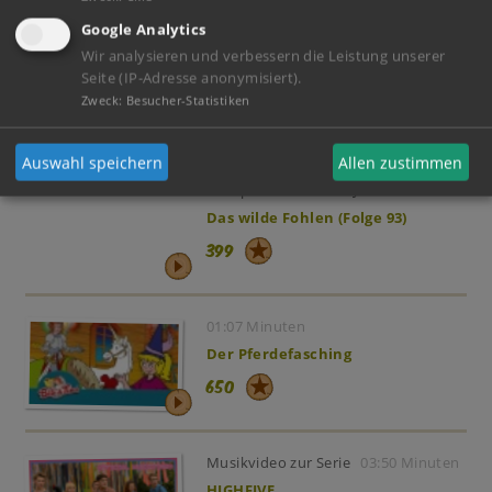
Google Analytics
01:44 Minuten
Wir analysieren und verbessern die Leistung unserer
LIEBE PEOPLE - official Musikvideo
Seite (IP-Adresse anonymisiert).
aus Bibi & Tina VOLL VERHEXT!
Zweck
:
Besucher-Statistiken
736
Auswahl speichern
Allen zustimmen
Hörspiel des Monats JUNI
Minuten
Das wilde Fohlen (Folge 93)
399
01:07 Minuten
Der Pferdefasching
650
Musikvideo zur Serie
03:50 Minuten
HIGHFIVE