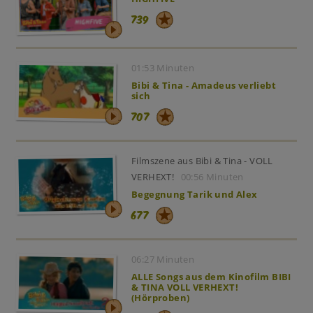
739
01:53 Minuten
Bibi & Tina - Amadeus verliebt
sich
707
Filmszene aus Bibi & Tina - VOLL
VERHEXT!
00:56 Minuten
Begegnung Tarik und Alex
677
06:27 Minuten
ALLE Songs aus dem Kinofilm BIBI
& TINA VOLL VERHEXT!
(Hörproben)