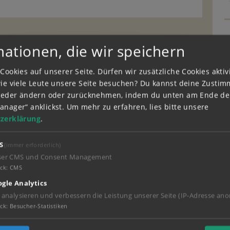
mationen, die wir speichern
Cookies auf unserer Seite. Dürfen wir zusätzliche Cookies akti
wie viele Leute unsere Seite besuchen? Du kannst deine Zusti
wieder ändern oder zurücknehmen, indem du unten am Ende der
n.
Hier erfahrt ihr mehr dazu
.
anager“ anklickst.
Um mehr zu erfahren, lies bitte unsere
zerklärung
.
07.2021 - 16:18
S
(immer erforderlich)
ser CMS und Consent Management
ck
:
CMS
atten??
gle Analytics
 analysieren und verbessern die Leistung unserer Seite (IP-Adresse ano
 - 12:12
ck
:
Besucher-Statistiken