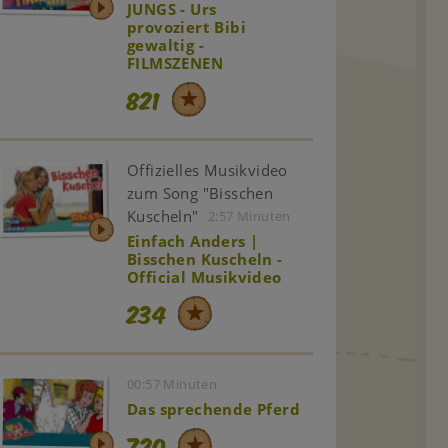
JUNGS - Urs
provoziert Bibi
gewaltig -
FILMSZENEN
821
Offizielles Musikvideo
zum Song "Bisschen
Kuscheln"
2:57 Minuten
Einfach Anders |
Bisschen Kuscheln -
Official Musikvideo
234
00:57 Minuten
Das sprechende Pferd
720