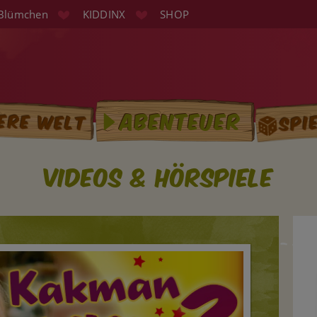
Blümchen
KIDDINX
SHOP
Spi
Abenteuer
ere Welt
tion
Videos & Hörspiele