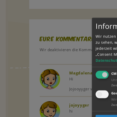
Infor
Wir nutzen 
Eure Kommentare
zu sehen, 
jederzeit 
Wir deaktivieren die Kommentarfunktio
„Consent M
Datenschut
Magdalena3456
02.
CM
Hi
Un
Zwe
Jojooyyger wollen wir ch
Goo
Wir
jojoyyger
09.06.2020
Zwe
hi