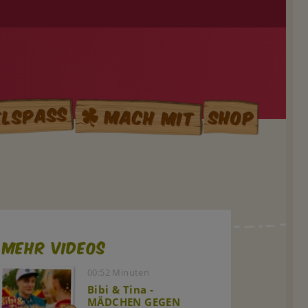
elspass
Mach mit
Shop
Mehr Videos
00:52 Minuten
Bibi & Tina -
MÄDCHEN GEGEN