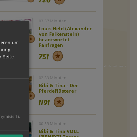
03:37 Minuten
Louis Held (Alexander
von Falkenstein)
beantwortet
vieren um
Fanfragen
mmung
751
 Seite
02:39 Minuten
Bibi & Tina - Der
Pferdeflüsterer
1191
nymisiert).
00:53 Minuten
Bibi & Tina VOLL
VERHEXT! Teaser