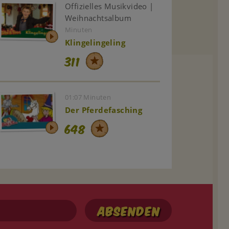
Offizielles Musikvideo |
Weihnachtsalbum
Minuten
Klingelingeling
311
01:07 Minuten
Der Pferdefasching
648