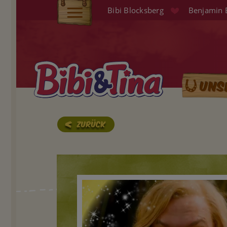
Direkt
Bibi Blocksberg
Benjamin 
zum
Elterninfo
Inhalt
Produkte
Hörspiele
Uns
Main
Audio (EN)
naviga
Shop