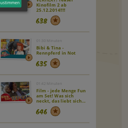
 zustimmen
Kinofilm 2 ab
25.12.2014!!!!
638
01:30 Minuten
Bibi & Tina -
Rennpferd in Not
635
01:42 Minuten
Film - jede Menge Fun
am Set! Was sich
neckt, das liebt sich...
646