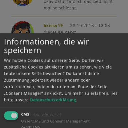
okay dafür find ich das Lied nicht
mal so schlecht
krissy19
28.10.2018 - 12:03
dieses KA nervt
Informationen, die wir
speichern
Saxana
20.08.2018 - 20:43
Wir nutzen Cookies auf unserer Seite. Dürfen wir
K A Kmann merkt dir den. K A K
zusätzliche Cookies aktivieren um zu sehen, wie viele
lässt man nicht stehen.. So geil!!
Leute unsere Seite besuchen? Du kannst deine
Zustimmung jederzeit wieder ändern oder
zurücknehmen, indem du unten am Ende der Seite
„Consent Manager“ anklickst.
Um mehr zu erfahren, lies
Mialisa
07.04.2018 - 14:06
bitte unsere
Datenschutzerklärung
.
Cool
CMS
(immer erforderlich)
Unser CMS und Consent Management
HannahFl
27.03.2018 - 15:20
Zweck
:
CMS