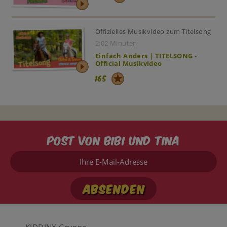
Offizielles Musikvideo zum Titelsong
2:02 Minuten
Einfach Anders | TITELSONG -
Official Musikvideo
165
Post von Bibi und Tina
Ihre
E-
Mail-
Adresse
KIDDINX Gruppe