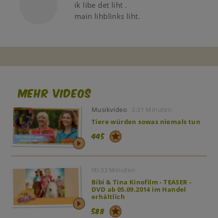
ik libe det liht .
main lihblinks liht.
Mehr Videos
Musikvideo
3:31 Minuten
Tiere würden sowas niemals tun
445
00:33 Minuten
Bibi & Tina Kinofilm - TEASER -
DVD ab 05.09.2014 im Handel
erhältlich
588