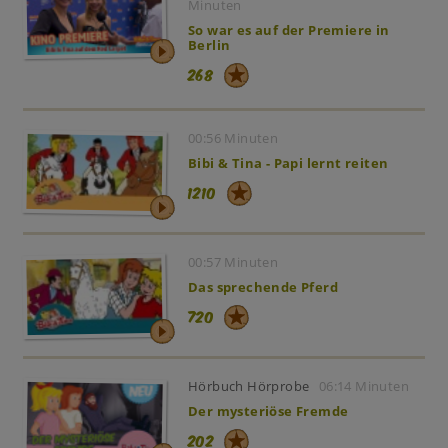
Minuten
So war es auf der Premiere in
Berlin
268
00:56 Minuten
Bibi & Tina - Papi lernt reiten
1210
00:57 Minuten
Das sprechende Pferd
720
Hörbuch Hörprobe
06:14 Minuten
Der mysteriöse Fremde
202