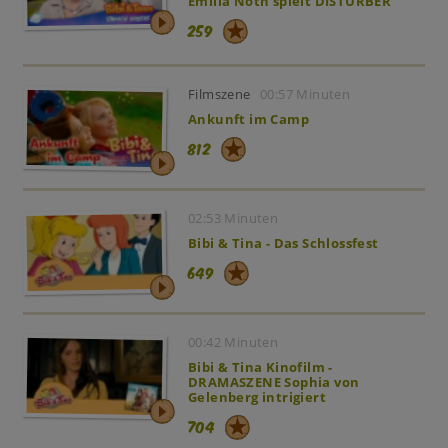
Emilia Nöth spielt DISTURBER
259
Filmszene
00:57 Minuten
Ankunft im Camp
812
02:53 Minuten
Bibi & Tina - Das Schlossfest
649
00:42 Minuten
Bibi & Tina Kinofilm -
DRAMASZENE Sophia von
Gelenberg intrigiert
704