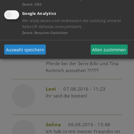
lollllllllll !!!???
Zweck
:
CMS
Google Analytics
Wir analysieren und verbessern die Leistung unserer
Serena
14.08.2016 - 07:58
Seite (IP-Adresse anonymisiert).
Die Bibi und Tina Serie finde ich
Zweck
:
Besucher-Statistiken
nicht so toll , wie die
Filme.Besoders schön finde ich
,,Bibi und Tina 3" .
Auswahl speichern
Allen zustimmen
Findet ihr nicht auch das die
Pferde bei der Serie Bibi und Tina
Komisch aussehen ??????
Leni
07.08.2016 - 11:23
ihr seid die bestenl
Selina
06.08.2016 - 15:48
Ich hab in mit meiner Freundin im