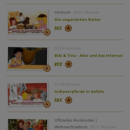
Hörbuch
00:31 Minuten
Die ungarischen Reiter
565
03:04 Minuten
Bibi & Tina - Alex und das Internat
852
01:30 Minuten
Indianerpferde in Gefahr
585
Offizielles Musikvideo |
Weihnachtsalbum
03:11 Minuten