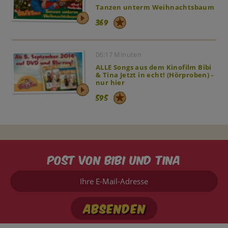
Tanzen unterm Weihnachtsbaum
369
06:17 Minuten
ALLE Songs aus dem Kinofilm Bibi
& Tina Jetzt in echt! (Hörproben) -
nur hier
595
Post von Bibi und Tina
Ihre
E-
Mail-
Adresse