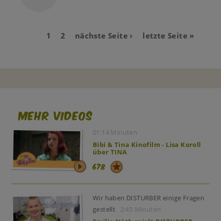
Aktuelle
1
Page
2
Nächste
nächste Seite ›
Last
letzte Seite »
Seitennummerierung
Seite
Seite
page
Mehr Videos
01:14 Minuten
Bibi & Tina Kinofilm - Lisa Koroll
über TINA
678
Wir haben DISTURBER einige Fragen
gestellt
2:45 Minuten