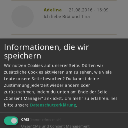
Adelina
21.08.2016 - 16:09
Ich liebe Bibi und Tina
Gast
17.08.2016 - 20:21
Informationen, die wir
Juju
speichern
Wir nutzen Cookies auf unserer Seite. Dürfen wir
zusätzliche Cookies aktivieren um zu sehen, wie viele
Selina
16.08.2016 - 17:06
Leute unsere Seite besuchen? Du kannst deine
Der Omm Text ist lustig
Zustimmung jederzeit wieder ändern oder
zurücknehmen, indem du unten am Ende der Seite
„Consent Manager“ anklickst.
Um mehr zu erfahren, lies
bitte unsere
Datenschutzerklärung
.
Gast
14.08.2016 - 21:37
Anna Sabine
CMS
(immer erforderlich)
Der Film ist sooooooooooo
Unser CMS und Consent Management