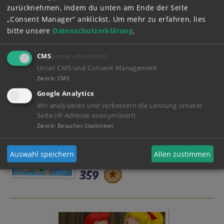
31.07.2026
zurücknehmen, indem du unten am Ende der Seite
Holger, Bibi und Sommerferien
„Consent Manager“ anklickst.
Um mehr zu erfahren, lies
bitte unsere
Datenschutzerklärung
.
570
CMS
(immer erforderlich)
Unser CMS und Consent Management
24.07.2026
Zweck
:
CMS
Freddy in den Ferien
Google Analytics
286
Wir analysieren und verbessern die Leistung unserer
Seite (IP-Adresse anonymisiert).
Zweck
:
Besucher-Statistiken
14.07.2026
Auswahl speichern
Allen zustimmen
Ganz viele Wellen!
359