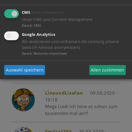
CMS
(immer erforderlich)
Unser CMS und Consent Management
Apple2020
20.10.2020 - 19:39
Zweck
:
CMS
Es ist nicht so deins 123rosa?
Google Analytics
Wir analysieren und verbessern die Leistung unserer
Seite (IP-Adresse anonymisiert).
Zweck
:
Besucher-Statistiken
123rosa
04.07.2020 - 22:36
Nicht so meins
Auswahl speichern
Allen zustimmen
LinaundLisaFan
09.06.2020 -
10:18
Mega Lied! Ich höre es schon zum
tausensten mal an!!!
Emilia1704
30.05.2020 -