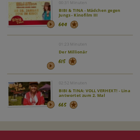
00:31 Minuten
BIBI & TINA - Mädchen gegen
Jungs - Kinofilm III
644
01:23 Minuten
Der Millionär
615
02:52 Minuten
BIBI & TINA: VOLL VERHEXT! - Lina
antwortet zum 2. Mal
665