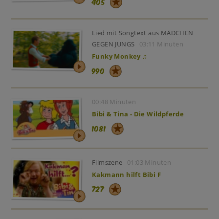
405
Lied mit Songtext aus MÄDCHEN
GEGEN JUNGS
03:11 Minuten
Funky Monkey ♫
990
00:48 Minuten
Bibi & Tina - Die Wildpferde
1081
Filmszene
01:03 Minuten
Kakmann hilft Bibi F
727