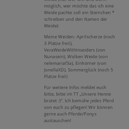
möglich, wer möchte das ich eine
Weide pachte soll ein Sternchen *
schreiben und den Namen der
Weide)
Meine Weiden: Aprilscherze (noch
3 Plätze frei!),
VeraWeideWithInseiders (von
Nunasein), Wolken Weide (von
nelemariaf3a), Einhörner (von
JonellaXD), Sommerglück (noch 5
Plätze frei!)
Für weitere Infos meldet euch
bitte, bitte im TT „Unsere Henne
brütet :)“. Ich bemühe jedes Pferd
von euch zu pflegen! Wir können
gerne auch Pferde/Ponys
austauschen!