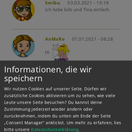
Smibu
03.03.2021 - 19:18
ich liebe bibi und Tina einfach
AnMaRo
07.01.2021 - 08:28
Hi
Mehr anzeigen
(1)
Informationen, die wir
speichern
kiki401
03.01.2021 - 17:32
Wir nutzen Cookies auf unserer Seite. Dürfen wir
Mega cool cool
zusätzliche Cookies aktivieren um zu sehen, wie viele
Leute unsere Seite besuchen? Du kannst deine
Zustimmung jederzeit wieder ändern oder
zurücknehmen, indem du unten am Ende der Seite
AnMaRo
25.10.2020 - 14:38
„Consent Manager“ anklickst.
Um mehr zu erfahren, lies
Mega cool
bitte unsere
Datenschutzerklärung
.