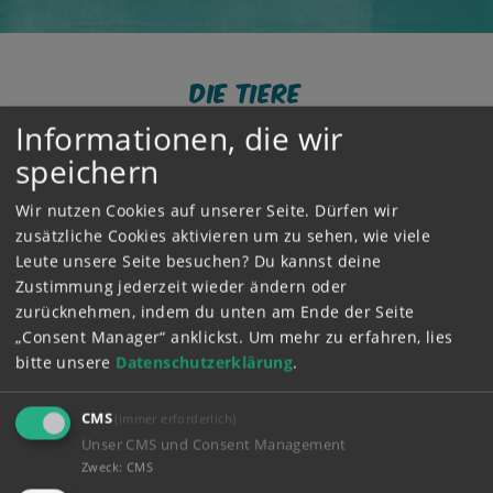
Die Tiere
Informationen, die wir
Alle Tiere der Martinshofwelt zum Basteln findest du hier.
Einfach ausdrucken, ausschneiden und schon entsteht dein
speichern
eigener Martinshof. Natürlich gibt es auch
Gebäude
und
Wir nutzen Cookies auf unserer Seite. Dürfen wir
Menschen
.
Die Vorlagen dazu findest du hier
.
zusätzliche Cookies aktivieren um zu sehen, wie viele
Leute unsere Seite besuchen? Du kannst deine
Jetzt drucken
Zustimmung jederzeit wieder ändern oder
zurücknehmen, indem du unten am Ende der Seite
„Consent Manager“ anklickst.
Um mehr zu erfahren, lies
bitte unsere
Datenschutzerklärung
.
Bastelideen
CMS
(immer erforderlich)
Unser CMS und Consent Management
Zweck
:
CMS