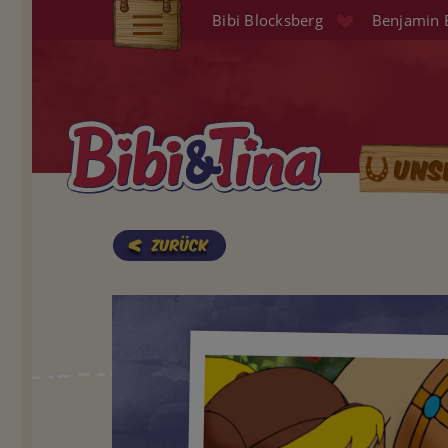
Direkt
Bibi Blocksberg
Benjamin 
zum
Elterninfo
Inhalt
Produkte
Hörspiele
Uns
Main
Audio (EN)
naviga
Shop