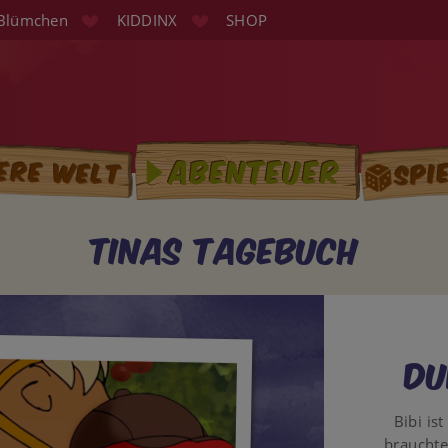
Blümchen
KIDDINX
SHOP
Spi
Abenteuer
ere Welt
tion
Tinas Tagebuch
Du
Bibi is
brauchte