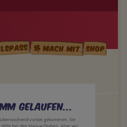
elspass
Mach mit
Shop
mm gelaufen...
t überraschend vorbei gekommen. Sie
 Hilfe bei den Hausaufgaben. Aber wir