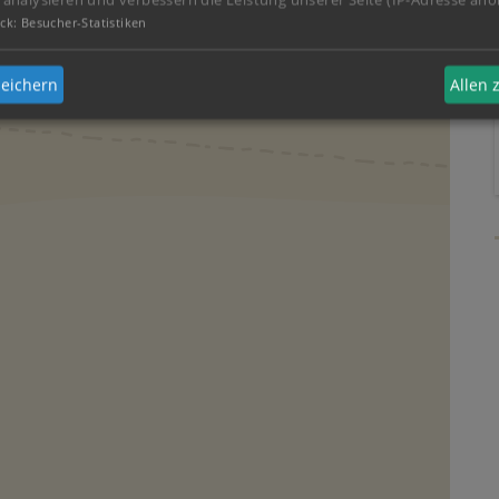
ck
:
Besucher-Statistiken
eichern
Allen