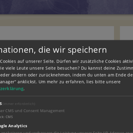
mationen, die wir speichern
Cookies auf unserer Seite. Dürfen wir zusätzliche Cookies akti
wie viele Leute unsere Seite besuchen? Du kannst deine Zusti
wieder ändern oder zurücknehmen, indem du unten am Ende der
anager“ anklickst.
Um mehr zu erfahren, lies bitte unsere
zerklärung
.
S
(immer erforderlich)
ser CMS und Consent Management
ck
:
CMS
gle Analytics
 analysieren und verbessern die Leistung unserer Seite (IP-Adresse ano