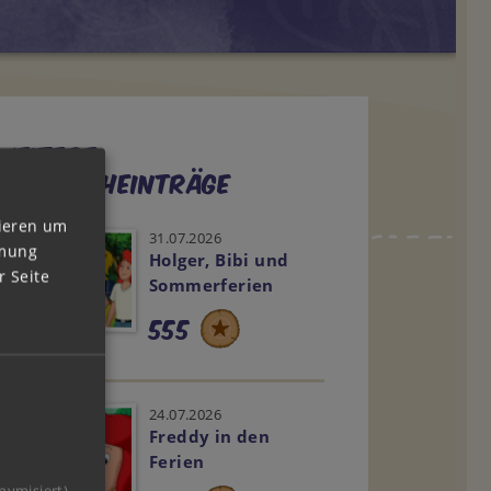
Weitere
Tagebucheinträge
vieren um
31.07.2026
mmung
Holger, Bibi und
 Seite
Sommerferien
555
24.07.2026
Freddy in den
Ferien
nymisiert).