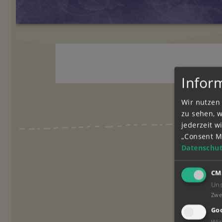
Infor
Wir nutzen 
zu sehen, 
jederzeit 
„Consent M
Datenschut
CM
Un
Zwe
Goo
Wir