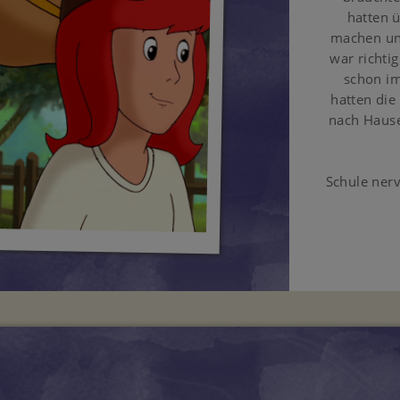
hatten 
machen und
war richti
schon im
hatten die
nach Hause
Schule ner