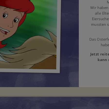
M
Wir haben 
alle Elt
Eiersuche
mussten s
Das Osterfe
habe
Jetzt rei
kann 