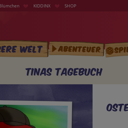
Blümchen
KIDDINX
SHOP
Spi
sere Welt
Abenteuer
tion
Tinas Tagebuch
Ost