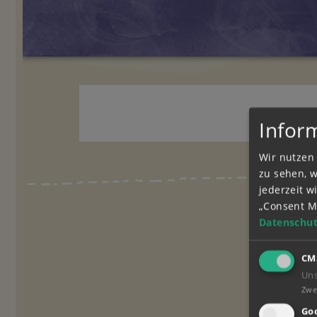
Infor
Wir nutzen 
zu sehen, 
jederzeit 
„Consent M
Datenschut
CM
Un
Zwe
Goo