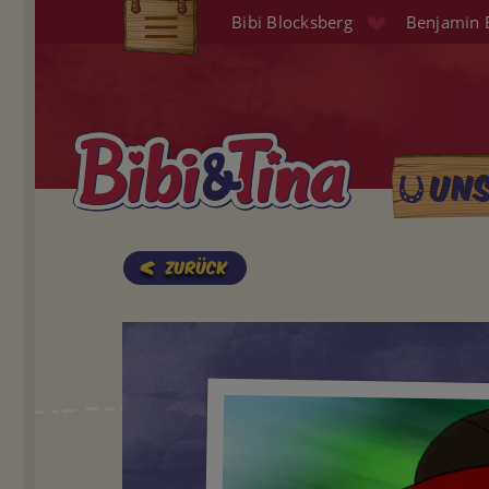
Direkt
Bibi Blocksberg
Benjamin 
zum
Elterninfo
Inhalt
Produkte
Hörspiele
Un
Main
Audio (EN)
naviga
Shop